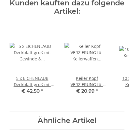
Kunden kauften dazu folgende
Artikel:
5 x EICHENLAUB
Keiler Kopf
10 x 
Deckblatt groß mit
VERZIERUNG für
Keil
Gewinde & Schraube
Keilerwaffen
silber
€ 42,50
*
€ 20,99
*
Trophäen
V
Wildschwein klein
Wilds
Deckbl
Ähnliche Artikel