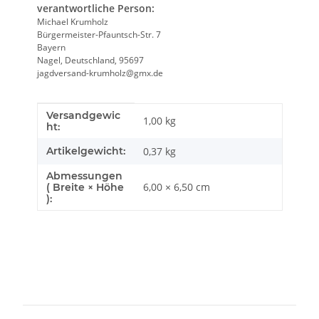
verantwortliche Person:
Michael Krumholz
Bürgermeister-Pfauntsch-Str. 7
Bayern
Nagel, Deutschland, 95697
jagdversand-krumholz@gmx.de
Versandgewic
Produkteigenschaft
Wert
1,00 kg
ht:
Artikelgewicht:
0,37
kg
Abmessungen
6,00 × 6,50 cm
( Breite × Höhe
):