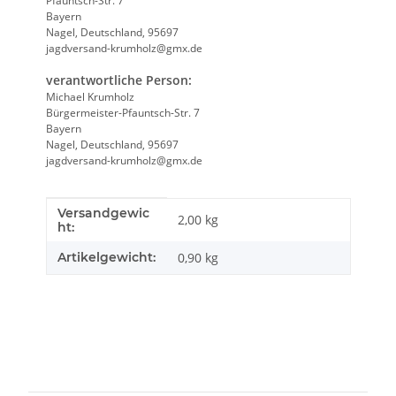
Pfauntsch-Str. 7
Bayern
Nagel, Deutschland, 95697
jagdversand-krumholz@gmx.de
verantwortliche Person:
Michael Krumholz
Bürgermeister-Pfauntsch-Str. 7
Bayern
Nagel, Deutschland, 95697
jagdversand-krumholz@gmx.de
Versandgewic
Produkteigenschaft
Wert
2,00 kg
ht:
Artikelgewicht:
0,90
kg