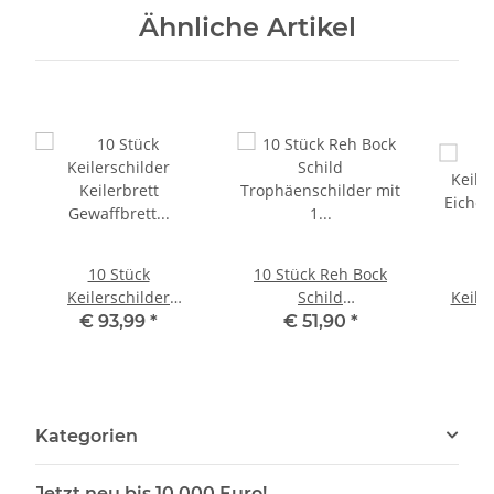
Ähnliche Artikel
10 Stück
10 Stück Reh Bock
Keilerschilder
Schild
Keile
Keilerbrett
Trophäenschilder mit
Eiche
€ 93,99
*
€ 51,90
*
€
Gewaffbrett
1 Kieferfach in Eiche
K
Trophäenschild rund
dunkel
G
dunkel AF 15 cm mit
Trop
10 Stück Eichenlaub
Kategorien
Deckblatt 6-blättrig
Jetzt neu bis 10.000 Euro!