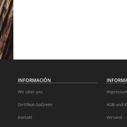
INFORMACIÓN
INFORMA
Wir über uns
Impressu
Zertifikat GoGreen
AGB und K
Kontakt
Versand