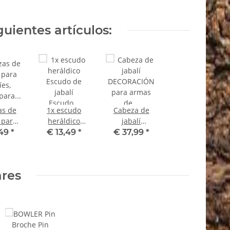
guientes artículos:
as de
1x escudo
Cabeza de
 para
heráldico
jabalí
íes,
Escudo de
DECORACIÓN
,49
*
€ 13,49
*
€ 37,99
*
o para
jabalí Escudo
para armas de
íes,
con forma de
caza mayor
o para
escudo Jabalí
Trofeos Jabalí
ares
placas
Escudo de
- grande -
rofeos
trofeo,
ndas
mediano AF 17
 AF 15
cm
m