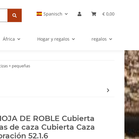
Spanisch
€ 0,00
África
Hogar y regalos
regalos
cizas + pequeñas
HOJA DE ROBLE Cubierta
s de caza Cubierta Caza
ración 52.1.6