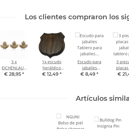
Los clientes compraron los si
3 x
1x escudo
Escudo para
3 piez
EICHENLAUB
heráldico
jabalíes
placas
Cubierta
Escudo de
Tablero para
jabal
€ 28,95
*
€ 12,49
*
€ 8,49
*
€ 21
grande con
jabalí Escudo
jabalíes
tabler
rosca y tornillo
con forma de
Tablero para
jabal
jabalí Escudo
armas Escudo
tabler
Artículos simil
de jabalí
para trofeos
armas, 
Escudo de
redondo
para t
trofeo
oscuro AF 17
redo
pequeño AF
cm
oscuras
15 cm
c