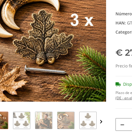
Número 
HAN:
GT
Categor
€ 2
Precio f
Disp
Plazo de 
(DE - en e