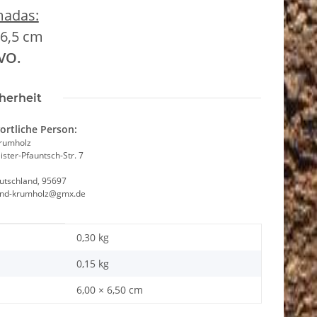
madas:
 6,5 cm
VO.
herheit
ortliche Person:
Krumholz
ster-Pfauntsch-Str. 7
utschland, 95697
and-krumholz@gmx.de
0,30 kg
0,15
kg
6,00 × 6,50 cm