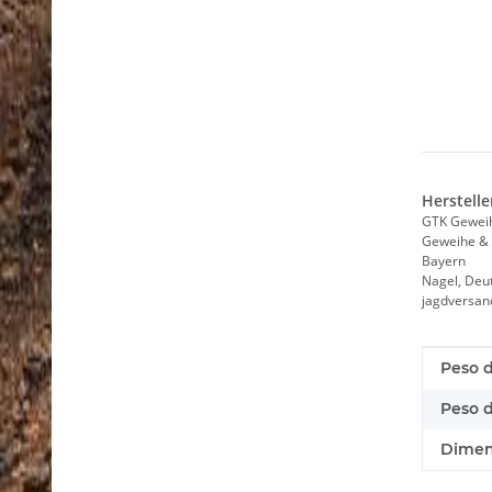
Herstelle
GTK Gewei
Geweihe & 
Bayern
Nagel, Deu
jagdversa
Caracte
valor
Peso d
Peso d
Dimens