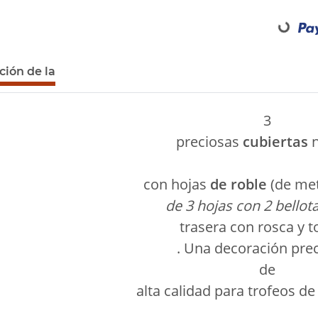
Loading...
ción de la
3
preciosas
cubiertas
n
con hojas
de roble
(de met
de 3 hojas con 2 bellota
trasera con rosca y to
. Una decoración prec
de
alta calidad para trofeos d