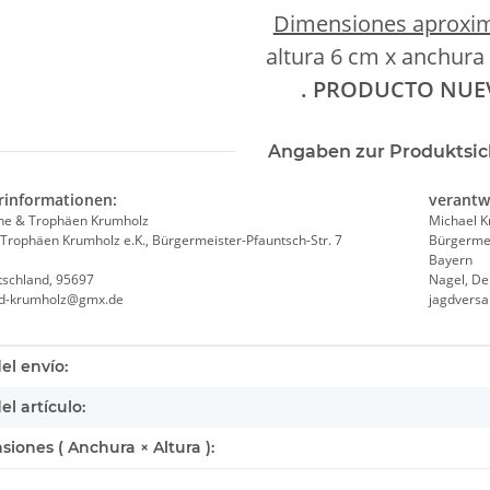
Dimensiones aproxi
altura 6 cm x anchura
. PRODUCTO NUE
Angaben zur Produktsic
rinformationen:
verantw
he & Trophäen Krumholz
Michael 
Trophäen Krumholz e.K., Bürgermeister-Pfauntsch-Str. 7
Bürgermei
Bayern
tschland, 95697
Nagel, De
nd-krumholz@gmx.de
jagdvers
rística del producto
el envío:
el artículo:
iones ( Anchura × Altura ):