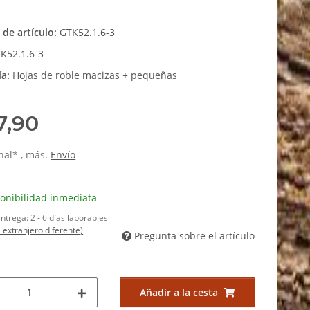
de artículo:
GTK52.1.6-3
K52.1.6-3
ía:
Hojas de roble macizas + pequeñas
7,90
inal* , más.
Envío
onibilidad inmediata
entrega:
2 - 6 días laborables
l extranjero diferente)
Pregunta sobre el artículo
Añadir a la cesta