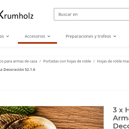
eos
Accesorios
Preparaciones y trofeos
os para armas de caza
Portadas con hojas de roble
Hojas de roble ma
a Decoración 52.1.6
3 x 
Arma
Deco