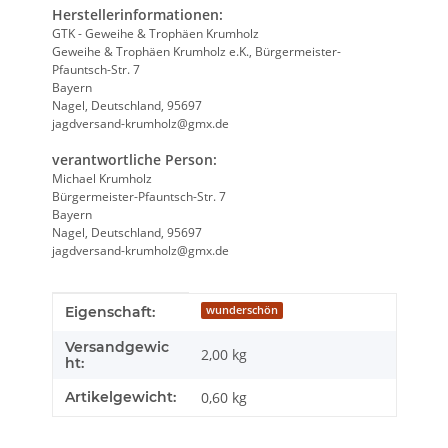
Herstellerinformationen:
GTK - Geweihe & Trophäen Krumholz
Geweihe & Trophäen Krumholz e.K., Bürgermeister-
Pfauntsch-Str. 7
Bayern
Nagel, Deutschland, 95697
jagdversand-krumholz@gmx.de
verantwortliche Person:
Michael Krumholz
Bürgermeister-Pfauntsch-Str. 7
Bayern
Nagel, Deutschland, 95697
jagdversand-krumholz@gmx.de
Produkteigenschaft
Wert
Eigenschaft:
wunderschön
Versandgewic
2,00 kg
ht:
Artikelgewicht:
0,60
kg