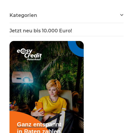
Gehörnklammern
Stück Eichenlaub
Stüc
Deckblatt 6-blättrig
Eichen
Kategorien
Jetzt neu bis 10.000 Euro!