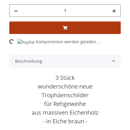
ading...
Komponenten werden geladen ...
Beschreibung
3 Stück
wunderschöne neue
Trophäenschilder
für Rehgeweihe
aus massiven Eichenholz
- in Eiche braun -