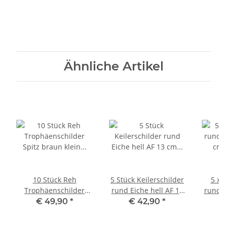
Ähnliche Artikel
10 Stück Reh
5 Stück Keilerschilder
5 x K
Trophäenschilder
rund Eiche hell AF 13
rund E
Spitz braun klein AF
cm Keilerbrett
cm 
€ 49,90
*
€ 42,90
*
€
19 cm x 11 cm mit 10
Gewaffbrett
G
Stück
Trophäenschild mit 5
Trophä