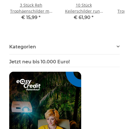
3 Stück Reh
10 Stück
1
Trophäenschilder mit
Keilerschilder rund
Troph
Spitze in Eiche Dunkel
Eiche hell AF 15 cm
Spitze 
€ 15,99
*
€ 61,90
*
AF 19 cm x 11 cm
Keilerbrett
AF 1
Gewaffbrett
Trophäenschilder
Kategorien
Jetzt neu bis 10.000 Euro!