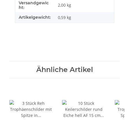
Versandgewic
Produkteigenschaft
Wert
2,00 kg
ht:
Artikelgewicht:
0,59
kg
Ähnliche Artikel