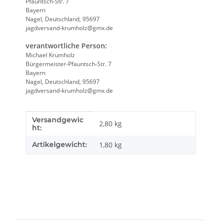
Pfauntsch-Str. 7
Bayern
Nagel, Deutschland, 95697
jagdversand-krumholz@gmx.de
verantwortliche Person:
Michael Krumholz
Bürgermeister-Pfauntsch-Str. 7
Bayern
Nagel, Deutschland, 95697
jagdversand-krumholz@gmx.de
Versandgewic
Produkteigenschaft
Wert
2,80 kg
ht:
Artikelgewicht:
1,80
kg