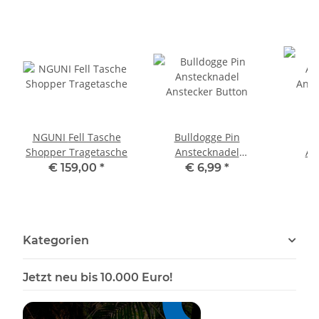
NGUNI Fell Tasche
Bulldogge Pin
B
Shopper Tragetasche
Anstecknadel
An
Anstecker Button
Anst
€ 159,00
*
€ 6,99
*
Kategorien
Jetzt neu bis 10.000 Euro!