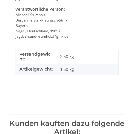
verantwortliche Person:
Michael Krumholz
Bürgermeister-Pfauntsch-Str. 7
Bayern
Nagel, Deutschland, 95697
jagdversand-krumholz@gmx.de
Versandgewic
Produkteigenschaft
Wert
2,50 kg
ht:
Artikelgewicht:
1,50
kg
Kunden kauften dazu folgende
Artikel: