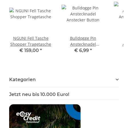
NGUNI Fell Tasche
Bulldogge Pin
B
Shopper Tragetasche
Anstecknadel
An
Anstecker Button
Anst
€ 159,00
*
€ 6,99
*
Kategorien
Jetzt neu bis 10.000 Euro!