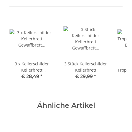
3 x Keilerschilder
3 Stück Keilerschilder
Keilerbrett
Keilerbrett
Trophä
Gewaffbrett
Gewaffbrett
Bo
€ 28,49
*
€ 29,99
*
€
Trophäenschild rund
Trophäenschild rund
Kiefer
dunkel AF 15 cm mit 6
dunkel AF 17 cm mit 6
Geh
Stück Aluminium
Stück Aluminium
Eichenlaub Deckblatt
Eichenlaub Deckblatt
Ähnliche Artikel