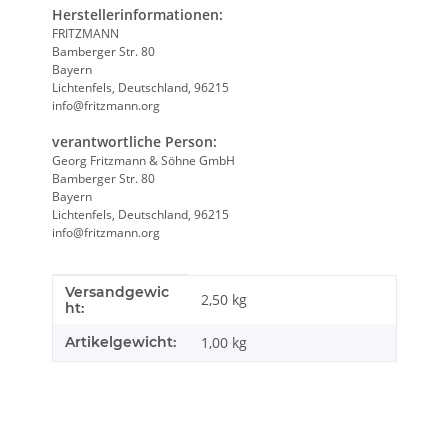
Herstellerinformationen:
FRITZMANN
Bamberger Str. 80
Bayern
Lichtenfels, Deutschland, 96215
info@fritzmann.org
verantwortliche Person:
Georg Fritzmann & Söhne GmbH
Bamberger Str. 80
Bayern
Lichtenfels, Deutschland, 96215
info@fritzmann.org
Versandgewic
Produkteigenschaft
Wert
2,50 kg
ht:
Artikelgewicht:
1,00
kg