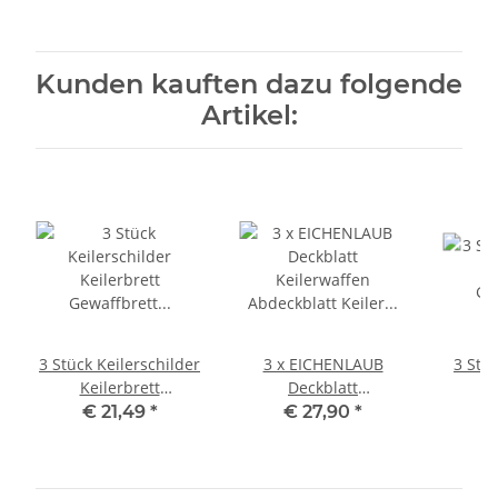
Kunden kauften dazu folgende
Artikel:
3 Stück Keilerschilder
3 x EICHENLAUB
3 Stüc
Keilerbrett
Deckblatt
K
Gewaffbrett
Keilerwaffen
G
€ 21,49
*
€ 27,90
*
€
Trophäenschilder
Abdeckblatt Keiler
Trophä
rund dunkel AF 15 cm
Gewaff Verzierung
dunk
52.1.6