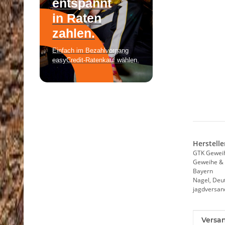
Herstelle
GTK Gewei
Geweihe & 
Bayern
Nagel, Deu
jagdversa
Produk
Wert
Versa