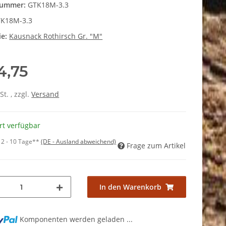
nummer:
GTK18M-3.3
K18M-3.3
ie:
Kausnack Rothirsch Gr. "M"
4,75
St. , zzgl.
Versand
rt verfügbar
:
2 - 10 Tage**
(DE - Ausland abweichend)
Frage zum Artikel
In den Warenkorb
Komponenten werden geladen ...