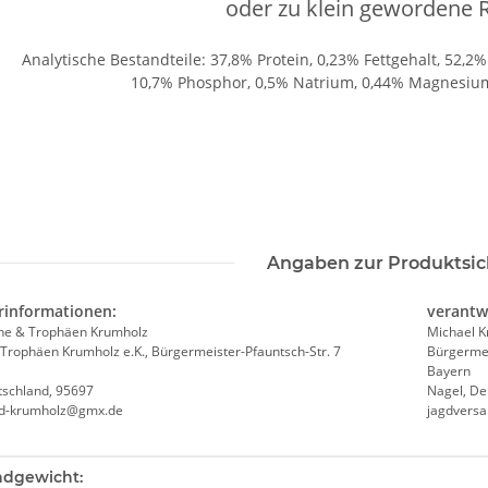
oder zu klein gewordene 
Analytische Bestandteile: 37,8% Protein, 0,23% Fettgehalt, 52,2
10,7% Phosphor, 0,5% Natrium, 0,44% Magnesium,
Angaben zur Produktsic
rinformationen:
verantw
he & Trophäen Krumholz
Michael 
Trophäen Krumholz e.K., Bürgermeister-Pfauntsch-Str. 7
Bürgermei
Bayern
tschland, 95697
Nagel, De
nd-krumholz@gmx.de
jagdvers
teigenschaft
ndgewicht: