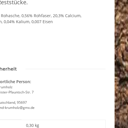
Reststücke.
% Rohasche, 0,56% Rohfaser, 20,3% Calcium,
 0,04% Kalium, 0,007 Eisen
herheit
ortliche Person:
Krumholz
ster-Pfauntsch-Str. 7
utschland, 95697
and-krumholz@gmx.de
0,30 kg