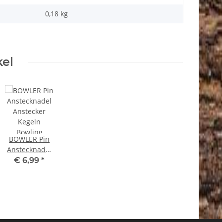
0,18
kg
kel
BOWLER Pin
Anstecknadel
Anstecker
€ 6,99
*
Kegeln
Bowling