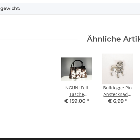
lgewicht:
Ähnliche Arti
NGUNI Fell
Bulldogge Pin
Tasche
Anstecknadel
Shopper
Anstecker
€ 159,00
*
€ 6,99
*
Tragetasche
Button