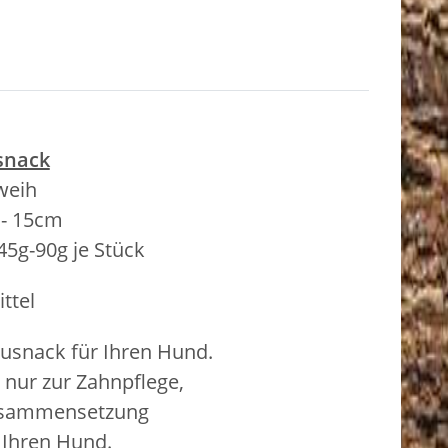
snack
weih
- 15cm
45g-90g je Stück
ttel
ausnack für Ihren Hund.
 nur zur Zahnpflege,
Zusammensetzung
 Ihren Hund.