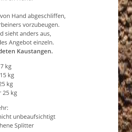
von Hand abgeschliffen,
erbeiners vorzubeugen.
nd sieht anders aus,
edes Angebot einzeln.
ldeten Kaustangen.
 7 kg
15 kg
25 kg
 25 kg
hr:
icht unbeaufsichtigt
ene Splitter