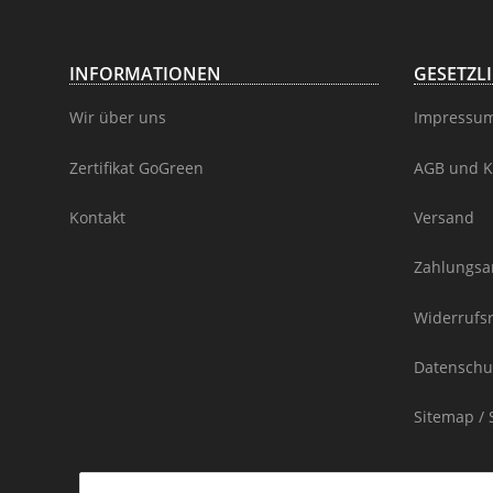
INFORMATIONEN
GESETZL
Wir über uns
Impressu
Zertifikat GoGreen
AGB und K
Kontakt
Versand
Zahlungsa
Widerrufs
Datenschu
Sitemap / 