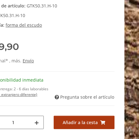
de artículo:
GTK50.31.H-10
K50.31.H-10
ía:
forma del escudo
9,90
inal* , más.
Envío
onibilidad inmediata
entrega:
2 - 6 días laborables
l extranjero diferente)
Pregunta sobre el artículo
Añadir a la cesta