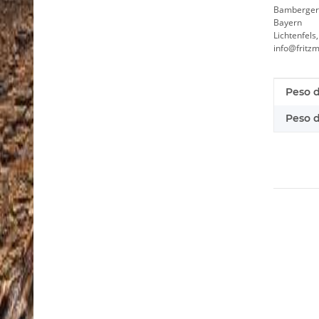
Bamberger 
Bayern
Lichtenfels
info@fritz
Caracte
valor
Peso d
Peso d