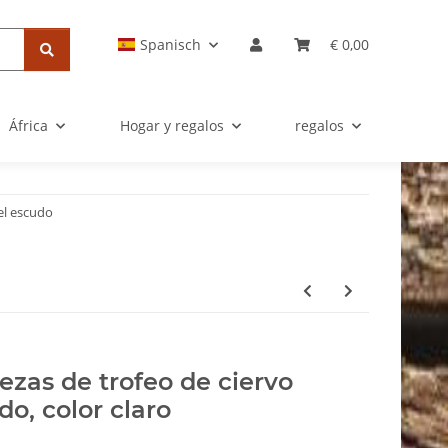
Spanisch
€ 0,00
África
Hogar y regalos
regalos
el escudo
iezas de trofeo de ciervo
ado, color claro