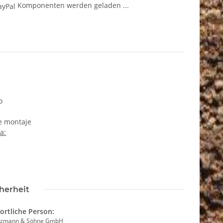
Komponenten werden geladen ...
o
de montaje
a:
herheit
ortliche Person:
itzmann & Söhne GmbH