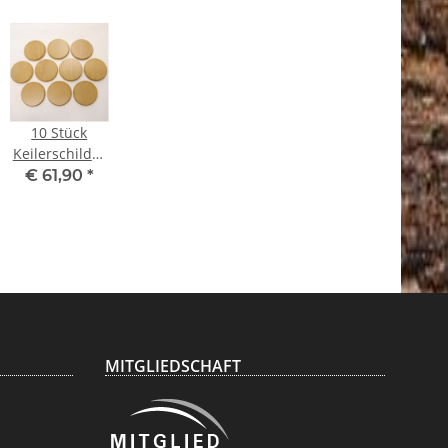
10 Stück
Keilerschilder
rund Eiche
€ 61,90
*
hell AF 15 cm
Keilerbrett
Gewaffbrett
Trophäenschilder
MITGLIEDSCHAFT