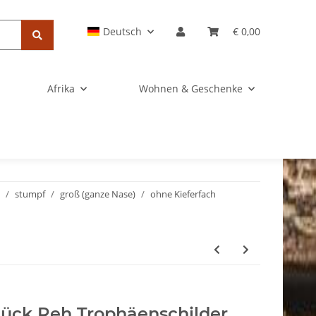
Deutsch
€ 0,00
Afrika
Wohnen & Geschenke
stumpf
groß (ganze Nase)
ohne Kieferfach
tück Reh Trophäenschilder