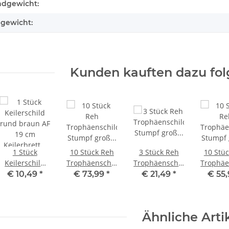
teigenschaft
ndgewicht:
lgewicht:
Kunden kauften dazu folg
1 Stück
10 Stück Reh
3 Stück Reh
10 Stü
Keilerschild
Trophäenschilder
Trophäenschilder
Trophäe
rund braun AF
Stumpf groß
Stumpf groß
Stumpf
€ 10,49
*
€ 73,99
*
€ 21,49
*
€ 55
19 cm
braun AF 21 x
braun AF 21 x
in E
Keilerbrett
13 cm mit 10
13 cm
Dunkel
Gewaffbrett
Stück
cm x 
Ähnliche Arti
Trophäenschild
Gehörnklammern