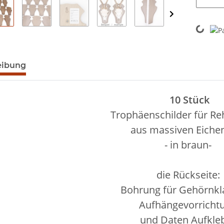
Loading...
eibung
10 Stück
Trophäenschilder für R
aus massiven Eiche
- in braun-
die Rückseite:
Bohrung für Gehörnk
Aufhängevorricht
und Daten Aufkle