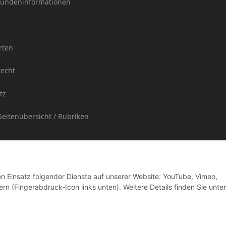
undeninformationen
rten
recht
tz
Seitenübersicht / Rubriken
den Einsatz folgender Dienste auf unserer Website: YouTube, Vimeo,
rn (Fingerabdruck-Icon links unten). Weitere Details finden Sie unter
ufpreis enthaltene Umsatzsteuer in der Rechnung nicht gesondert ausgewiesen.
ere Länder entnehmen Sie bitte der Schaltfläche "Versand"