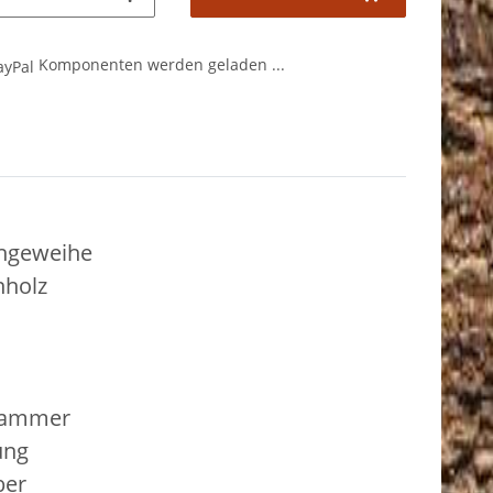
Komponenten werden geladen ...
ehgeweihe
nholz
lammer
ung
ber