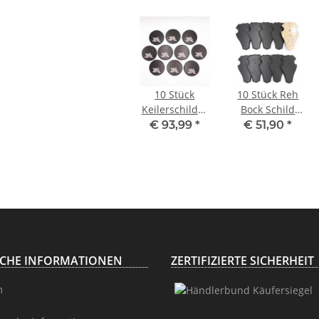
10 Stück
10 Stück Reh
Keilerschilder
Bock Schild
Keilerbrett
Trophäenschilder
€ 93,99
*
€ 51,90
*
Gewaffbrett
mit 1
Trophäenschild
Kieferfach in
rund dunkel
Eiche dunkel
AF 15 cm mit
10 Stück
Eichenlaub
Deckblatt 6-
blättrig
ICHE INFORMATIONEN
ZERTIFIZIERTE SICHERHEIT
m