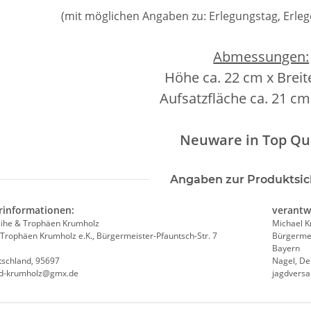
(mit möglichen Angaben zu: Erlegungstag, Erlege
Abmessungen:
Höhe ca. 22 cm x Brei
Aufsatzfläche ca. 21 cm
Neuware in Top Qua
Angaben zur Produktsic
rinformationen:
verantw
ihe & Trophäen Krumholz
Michael 
Trophäen Krumholz e.K., Bürgermeister-Pfauntsch-Str. 7
Bürgermei
Bayern
tschland, 95697
Nagel, De
nd-krumholz@gmx.de
jagdvers