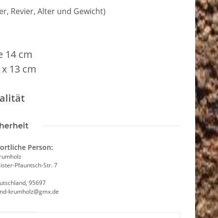
r, Revier, Alter und Gewicht)
te 14 cm
 x 13 cm
lität
herheit
ortliche Person:
Krumholz
ster-Pfauntsch-Str. 7
utschland, 95697
and-krumholz@gmx.de