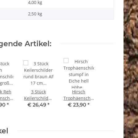
4,00 kg
2,50
kg
ende Artikel:
ck Reh
3 Stück
Hirsch
nschilder
Keilerschilder
Trophäenschild
 groß
rund braun AF
stumpf in
,90
*
€ 26,49
*
€ 23,90
*
iche
17 cm
Eiche hell
 AF 21
Keilerbrett
Höhe 38 cm
13 cm
Gewaffbrett
Hirschschild
kel
Trophäenschild