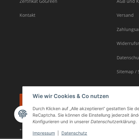
Zertifikat GoGreen
AGB und K
Kontakt
Versand
Zahlungsa
Widerrufs
Datenschu
Sitemap / 
Wie wir Cookies & Co nutzen
Vertrag widerrufen
Durch Klicken auf „Alle akzeptieren“ gestatten Sie 
* inkl. MwSt., zzgl.
Versand
ReCaptcha. Sie können die Einstellung jederzeit ände
Die Ware unterliegt der Differenzbesteuerung. Daher wird die im Ka
Konfigurieren
und in unserer
Datenschutzerklärung
.
** gilt für Lieferungen innerhalb Deutschlands, Lieferzeiten für and
Impressum
|
Datenschutz