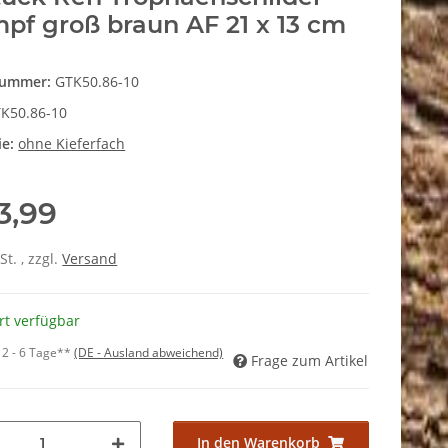
pf groß braun AF 21 x 13 cm
nummer:
GTK50.86-10
K50.86-10
ie:
ohne Kieferfach
3,99
St. , zzgl.
Versand
rt verfügbar
:
2 - 6 Tage**
(DE - Ausland abweichend)
Frage zum Artikel
In den Warenkorb