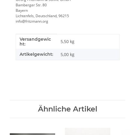
Bamberger Str. 80
Bayern
Lichtenfels, Deutschland, 96215
info@fritzmann.org
Versandgewic
Produkteigenschaft
Wert
5,50 kg
ht:
Artikelgewicht:
5,00
kg
Ähnliche Artikel