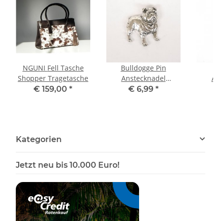
NGUNI Fell Tasche
Bulldogge Pin
B
Shopper Tragetasche
Anstecknadel
An
Anstecker Button
Anst
€ 159,00
*
€ 6,99
*
Kategorien
Jetzt neu bis 10.000 Euro!