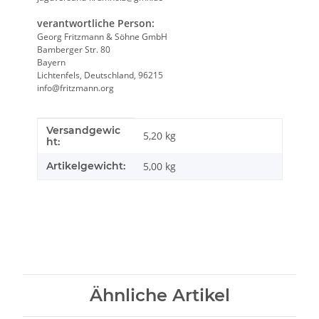
verantwortliche Person:
Georg Fritzmann & Söhne GmbH
Bamberger Str. 80
Bayern
Lichtenfels, Deutschland, 96215
info@fritzmann.org
Versandgewic
Produkteigenschaft
Wert
5,20 kg
ht:
Artikelgewicht:
5,00
kg
Ähnliche Artikel