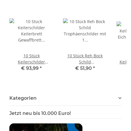
10 Stück
10 Stück Reh Bock
Keilerschilder
Schild
Keile
Keilerbrett
Trophäenschilder mit
Eiche
€ 93,99
*
€ 51,90
*
€
Gewaffbrett
1 Kieferfach in Eiche
K
Trophäenschild rund
dunkel
G
dunkel AF 15 cm mit
Trop
10 Stück Eichenlaub
Kategorien
Deckblatt 6-blättrig
Jetzt neu bis 10.000 Euro!