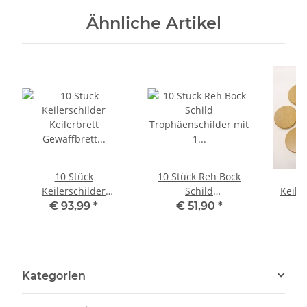
Ähnliche Artikel
10 Stück
10 Stück Reh Bock
Keilerschilder
Schild
Keile
Keilerbrett
Trophäenschilder mit
Eiche
€ 93,99
*
€ 51,90
*
€
Gewaffbrett
1 Kieferfach in Eiche
K
Trophäenschild rund
dunkel
G
dunkel AF 15 cm mit
Trop
10 Stück Eichenlaub
Kategorien
Deckblatt 6-blättrig