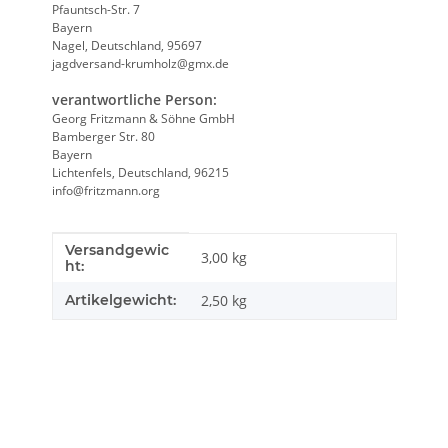
Pfauntsch-Str. 7
Bayern
Nagel, Deutschland, 95697
jagdversand-krumholz@gmx.de
verantwortliche Person:
Georg Fritzmann & Söhne GmbH
Bamberger Str. 80
Bayern
Lichtenfels, Deutschland, 96215
info@fritzmann.org
Versandgewic
Produkteigenschaft
Wert
3,00 kg
ht:
Artikelgewicht:
2,50
kg