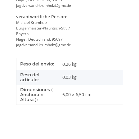
jagdversand-krumholz@gmx.de
verantwortliche Person:
Michael Krumholz
Bürgermeister-Pfauntsch-Str. 7
Bayern
Nagel, Deutschland, 95697
jagdversand-krumholz@gmx.de
Característica del producto
valor
Peso del envío:
0,26 kg
Peso del
0,03
kg
artículo:
Dimensiones (
6,00 × 6,50 cm
Anchura ×
Altura ):