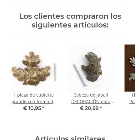
Los clientes compraron los
siguientes artículos:
1 pieza de cubierta
Cabeza de jabalí
HOJ
grande con forma de
DECORACIÓN para
Port
hoja de roble con
armas de caza Trofeos
caza P
€ 10,95
*
€ 20,99
*
rosca y tornillo
Jabalí pequeño
de caza
Artículos similares