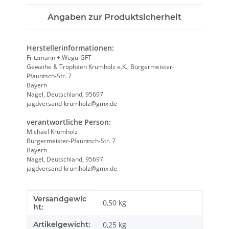
Angaben zur Produktsicherheit
Herstellerinformationen:
Fritzmann + Wegu-GFT
Geweihe & Trophäen Krumholz e.K., Bürgermeister-
Pfauntsch-Str. 7
Bayern
Nagel, Deutschland, 95697
jagdversand-krumholz@gmx.de
verantwortliche Person:
Michael Krumholz
Bürgermeister-Pfauntsch-Str. 7
Bayern
Nagel, Deutschland, 95697
jagdversand-krumholz@gmx.de
Versandgewic
Produkteigenschaft
Wert
0,50 kg
ht:
Artikelgewicht:
0,25
kg