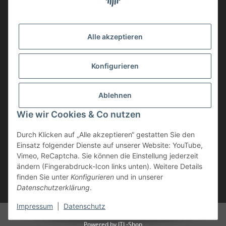
Alle akzeptieren
Konfigurieren
Ablehnen
Vertrag widerrufen
Wie wir Cookies & Co nutzen
* inkl. MwSt., zzgl.
Versand
Durch Klicken auf „Alle akzeptieren“ gestatten Sie den
Die Ware unterliegt der Differenzbesteuerung. Daher wird die im
Einsatz folgender Dienste auf unserer Website: YouTube,
Kaufpreis enthaltene Umsatzsteuer in der Rechnung nicht gesondert
Vimeo, ReCaptcha. Sie können die Einstellung jederzeit
ausgewiesen.
ändern (Fingerabdruck-Icon links unten). Weitere Details
finden Sie unter
Konfigurieren
und in unserer
** gilt für Lieferungen innerhalb Deutschlands, Lieferzeiten für andere
Datenschutzerklärung
.
Länder entnehmen Sie bitte der Schaltfläche "Versand"
Impressum
|
Datenschutz
© Geweihe & Trophäen Krumholz
Powered by
JTL-Shop