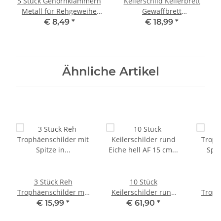
5 Stück Gehörnklammern
Keilerschild Keilerbrett
Metall für Rehgeweihe
Gewaffbrett
52.2-5
Trophäenschild rund
€ 8,49
*
€ 18,99
*
dunkel AF 15 cm mit
Eichenlaub Deckblatt
Ähnliche Artikel
3 Stück Reh
10 Stück
1
Trophäenschilder mit
Keilerschilder rund
Troph
Spitze in Eiche Dunkel
Eiche hell AF 15 cm
Spitze 
€ 15,99
*
€ 61,90
*
AF 19 cm x 11 cm
Keilerbrett
AF 1