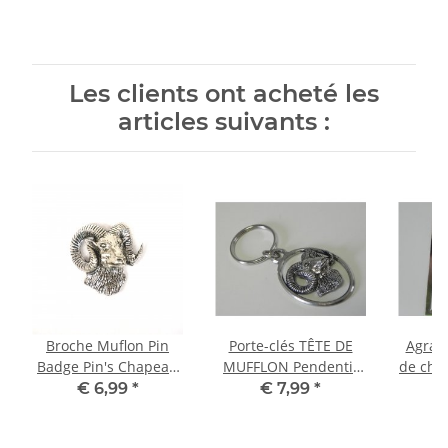
Les clients ont acheté les
articles suivants :
Broche Muflon Pin
Porte-clés TÊTE DE
Agraf
Badge Pin's Chapeau
MUFFLON Pendentif
de chev
Bijou Bouton Tableau
Chasse Idée cadeau
Lot 
€ 6,99
*
€ 7,99
*
d'affichage