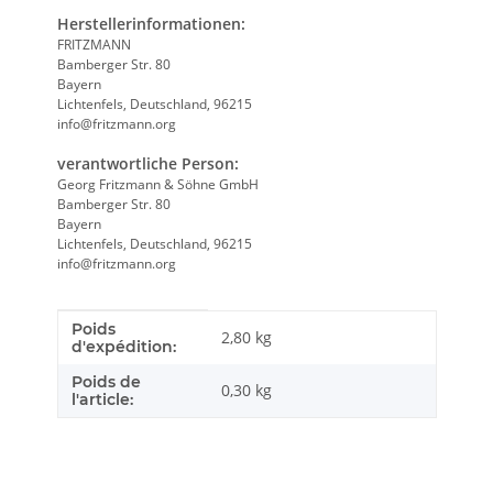
Herstellerinformationen:
FRITZMANN
Bamberger Str. 80
Bayern
Lichtenfels, Deutschland, 96215
info@fritzmann.org
verantwortliche Person:
Georg Fritzmann & Söhne GmbH
Bamberger Str. 80
Bayern
Lichtenfels, Deutschland, 96215
info@fritzmann.org
Poids
Caractéristique du produit
Valeur
2,80 kg
d'expédition:
Poids de
0,30
kg
l'article: