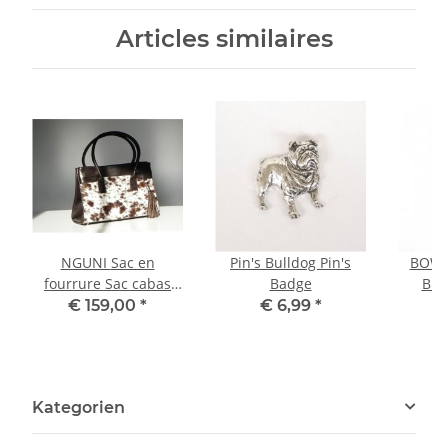
Articles similaires
NGUNI Sac en
Pin's Bulldog Pin's
BOWL
fourrure Sac cabas
Badge
Bro
Sac fourre-tout
€ 159,00
*
€ 6,99
*
Kategorien