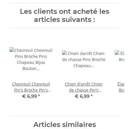
Les clients ont acheté les
articles suivants :
Chevreuil Chevreuil
Chien d'arrêt Chien
Élan r
Pin's Broche Pin's
de chasse Pin's
Broc
Chapeau Bijou Bouton
Broche Chapeau Bijou
chapea
€ 6,99
*
€ 6,99
*
Tableau d'affichage
Bouton Tableau
Table
d'affichage
Articles similaires