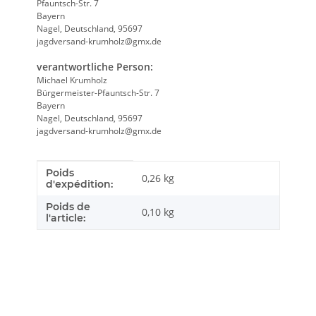
Pfauntsch-Str. 7
Bayern
Nagel, Deutschland, 95697
jagdversand-krumholz@gmx.de
verantwortliche Person:
Michael Krumholz
Bürgermeister-Pfauntsch-Str. 7
Bayern
Nagel, Deutschland, 95697
jagdversand-krumholz@gmx.de
Poids
Caractéristique du produit
Valeur
0,26 kg
d'expédition:
Poids de
0,10
kg
l'article: