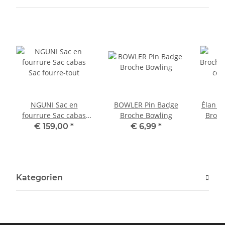
NGUNI Sac en
BOWLER Pin Badge
Élan B
fourrure Sac cabas
Broche Bowling
Broch
Sac fourre-tout
Cha
€ 159,00
*
€ 6,99
*
Bou
d
Kategorien