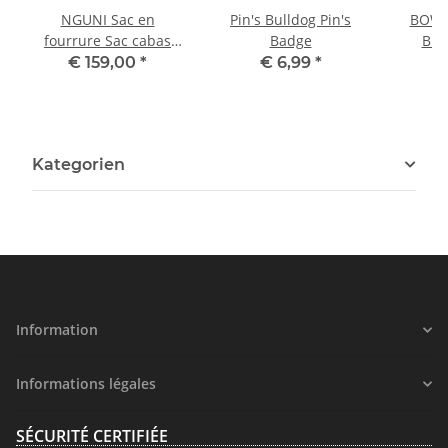
NGUNI Sac en
Pin's Bulldog Pin's
BOWL
fourrure Sac cabas
Badge
Bro
Sac fourre-tout
€ 159,00
*
€ 6,99
*
Kategorien
Information
Informations légales
SÉCURITÉ CERTIFIÉE