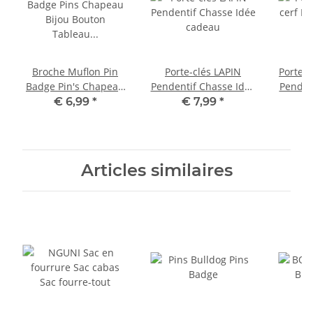
Broche Muflon Pin
Porte-clés LAPIN
Porte-c
Badge Pin's Chapeau
Pendentif Chasse Idée
Pendent
Bijou Bouton Tableau
cadeau
Ca
€ 6,99
*
€ 7,99
*
d'affichage
Articles similaires