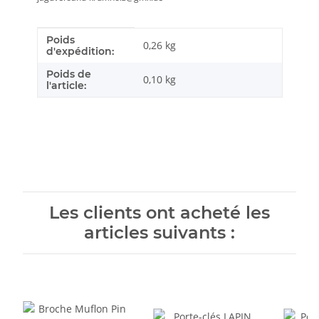
Poids
Caractéristique du produit
Valeur
0,26 kg
d'expédition:
Poids de
0,10
kg
l'article:
Les clients ont acheté les
articles suivants :