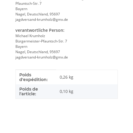
Pfauntsch-Str. 7
Bayern
Nagel, Deutschland, 95697
jagdversand-krumholz@gmx.de
verantwortliche Person:
Michael Krumholz
Bürgermeister-Pfauntsch-Str. 7
Bayern
Nagel, Deutschland, 95697
jagdversand-krumholz@gmx.de
Poids
Caractéristique du produit
Valeur
0,26 kg
d'expédition:
Poids de
0,10
kg
l'article: