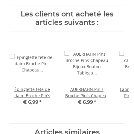
Les clients ont acheté les
articles suivants :
Épinglette tête de
AUERHAHN Pin's
Labrad
daim Broche Pin's
Broche Pin's Chapeau
Pin 
Chapeau Bijou Bouton
Bijoux Bouton Tableau
Chapea
€ 6,99
*
€ 6,99
*
Tableau d'affichage
d'affichage
Table
Articles similaires