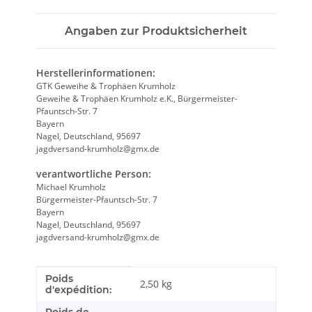
Angaben zur Produktsicherheit
Herstellerinformationen:
GTK Geweihe & Trophäen Krumholz
Geweihe & Trophäen Krumholz e.K., Bürgermeister-
Pfauntsch-Str. 7
Bayern
Nagel, Deutschland, 95697
jagdversand-krumholz@gmx.de
verantwortliche Person:
Michael Krumholz
Bürgermeister-Pfauntsch-Str. 7
Bayern
Nagel, Deutschland, 95697
jagdversand-krumholz@gmx.de
Poids
Caractéristique du produit
Valeur
2,50 kg
d'expédition:
Poids de