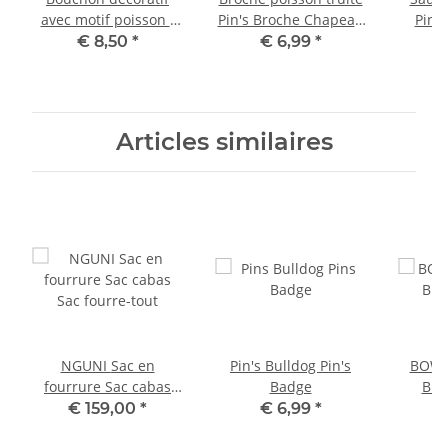
avec motif poisson -
Pin's Broche Chapeau
Pin 
bouchon de bouteille
Bijoux Bouton Tableau
Cha
€ 8,50
*
€ 6,99
*
d'affichage
Bou
d
Articles similaires
NGUNI Sac en
Pin's Bulldog Pin's
BOWL
fourrure Sac cabas
Badge
Bro
Sac fourre-tout
€ 159,00
*
€ 6,99
*