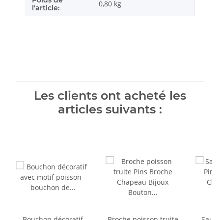
0,80
kg
l'article:
Les clients ont acheté les
articles suivants :
Bouchon décoratif
Broche poisson truite
Saumo