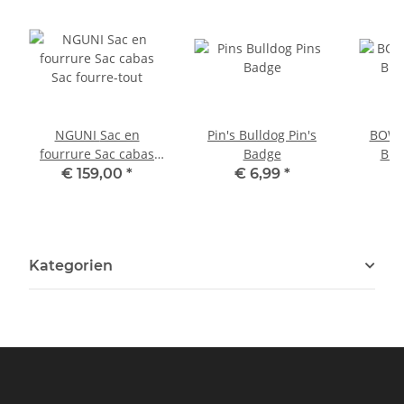
NGUNI Sac en
Pin's Bulldog Pin's
BOWL
fourrure Sac cabas
Badge
Bro
Sac fourre-tout
€ 159,00
*
€ 6,99
*
Kategorien