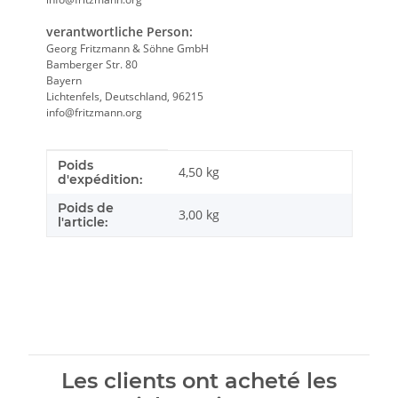
verantwortliche Person:
Georg Fritzmann & Söhne GmbH
Bamberger Str. 80
Bayern
Lichtenfels, Deutschland, 96215
info@fritzmann.org
Poids
Caractéristique du produit
Valeur
4,50 kg
d'expédition:
Poids de
3,00
kg
l'article:
Les clients ont acheté les