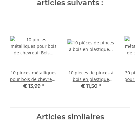
articles suivants :
10 pinces métalliques
10 pièces de pinces à
30 pin
pour bois de chevreuil
bois en plastique
pour bo
Bois de chevreuil
pour bois de
€ 13,99
*
€ 11,50
*
€
52.2-10
chevreuil, ensemble
d'accessoires
Articles similaires