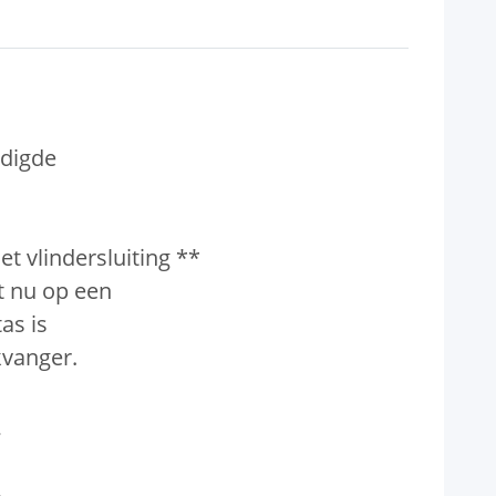
digde
t vlindersluiting **
et nu op een
as is
ikvanger.
:
.