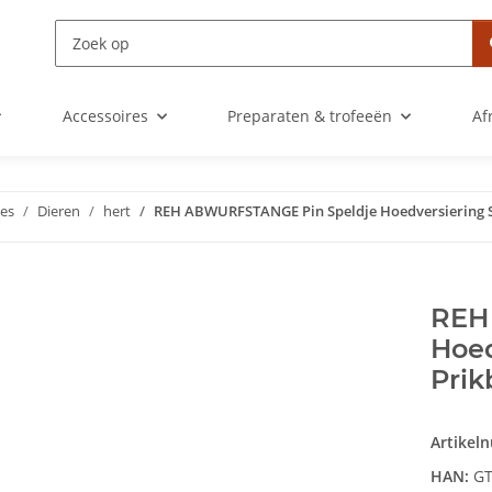
Accessoires
Preparaten & trofeeën
Af
jes
Dieren
hert
REH ABWURFSTANGE Pin Speldje Hoedversiering S
REH
Hoed
Prik
Artikel
HAN:
GT