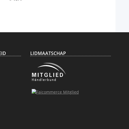
Bowlen
Bowling
EID
LIDMAATSCHAP