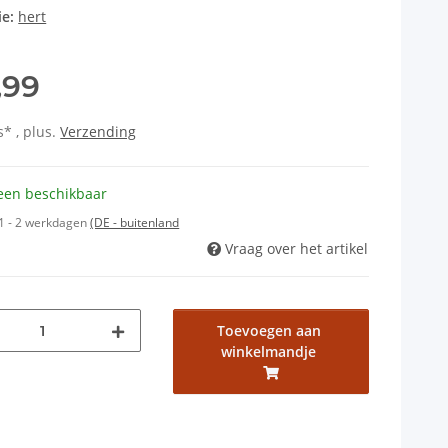
ie:
hert
,99
s* , plus.
Verzending
een beschikbaar
1 - 2 werkdagen
(DE - buitenland
Vraag over het artikel
Toevoegen aan
winkelmandje