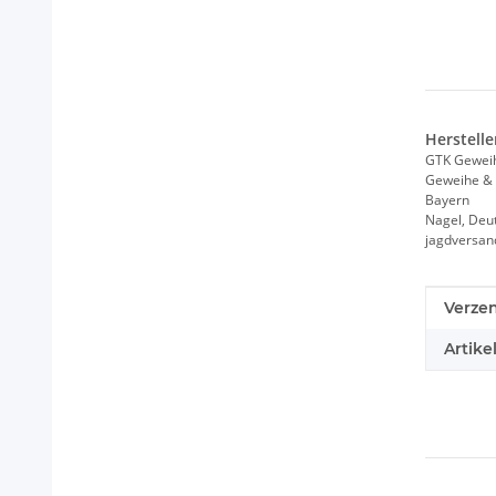
Herstelle
GTK Gewei
Geweihe & 
Bayern
Nagel, Deu
jagdversa
Produc
Waard
Verze
Artike