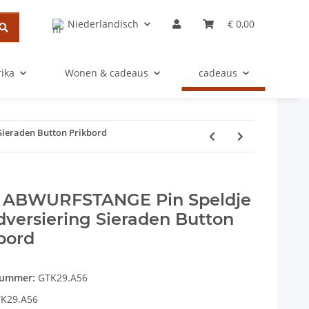
Niederländisch
€ 0,00
rika
Wonen & cadeaus
cadeaus
ieraden Button Prikbord
 ABWURFSTANGE Pin Speldje
versiering Sieraden Button
bord
nummer:
GTK29.A56
K29.A56