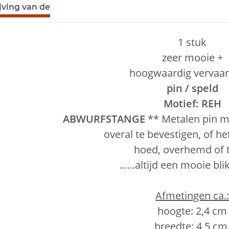
bladen tonen
jving van de
1 stuk
zeer mooie +
hoogwaardig vervaar
pin / speld
Motief: REH
ABWURFSTANGE
** Metalen pin me
overal te bevestigen, of h
hoed, overhemd of t
......altijd een mooie bl
Afmetingen ca.
hoogte: 2,4 cm
breedte: 4,5 cm