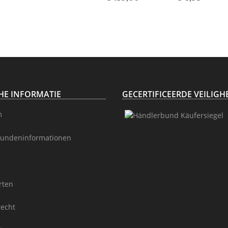
Draagtas
CHE INFORMATIE
GECERTIFICEERDE VEILIGH
m
undeninformationen
rten
recht