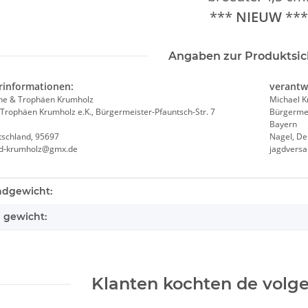
***
NIEUW
***
Angaben zur Produktsic
rinformationen:
verantw
he & Trophäen Krumholz
Michael 
Trophäen Krumholz e.K., Bürgermeister-Pfauntsch-Str. 7
Bürgermei
Bayern
tschland, 95697
Nagel, De
nd-krumholz@gmx.de
jagdvers
teigenschap
e
ndgewicht:
l gewicht:
Klanten kochten de volge