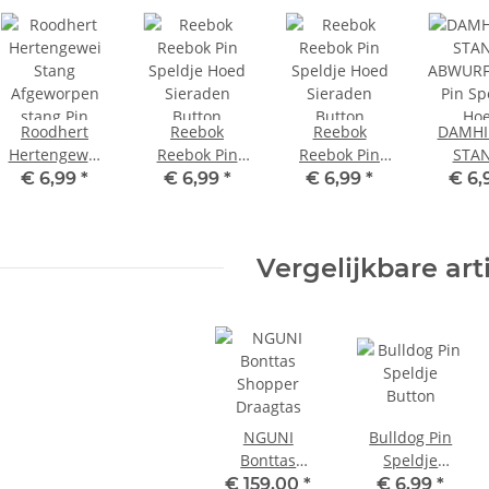
Roodhert
Reebok
Reebok
DAMHI
Hertengewei
Reebok Pin
Reebok Pin
STA
Stang
Speldje Hoed
Speldje Hoed
ABWURF
€ 6,99
*
€ 6,99
*
€ 6,99
*
€ 6,
Afgeworpen
Sieraden
Sieraden
Pin Sp
stang Pin
Button
Button
Ho
Speldje Hoed
Prikbord
Prikbord
Sier
Vergelijkbare art
Sieraden
But
Button
Prik
Prikbord
NGUNI
Bulldog Pin
Bonttas
Speldje
Shopper
Button
€ 159,00
*
€ 6,99
*