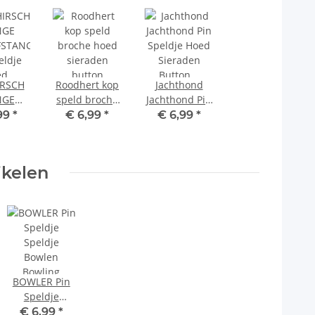
RSCH
Roodhert kop
Jachthond
NGE
speld broche
Jachthond Pin
STANGE
hoed sieraden
Speldje Hoed
99
*
€ 6,99
*
€ 6,99
*
eldje
button
Sieraden
ed
prikbord
Button
aden
Prikbord
ikelen
ton
bord
BOWLER Pin
Speldje
Speldje
€ 6,99
*