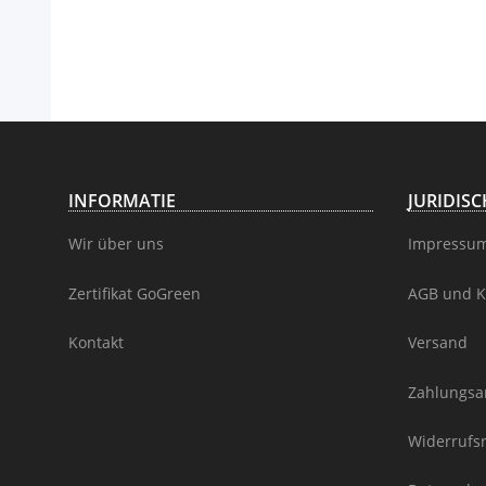
INFORMATIE
JURIDIS
Wir über uns
Impressu
Zertifikat GoGreen
AGB und K
Kontakt
Versand
Zahlungsa
Widerrufs