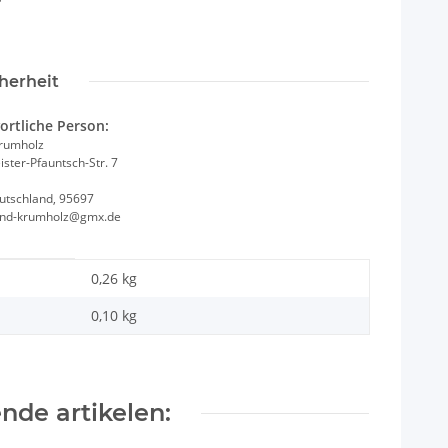
herheit
ortliche Person:
Krumholz
ster-Pfauntsch-Str. 7
utschland, 95697
and-krumholz@gmx.de
0,26 kg
0,10
kg
nde artikelen: