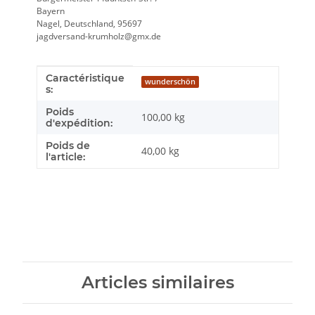
Bayern
Nagel, Deutschland, 95697
jagdversand-krumholz@gmx.de
Caractéristique
Caractéristique du produit
Valeur
wunderschön
s:
Poids
100,00 kg
d'expédition:
Poids de
40,00
kg
l'article:
Articles similaires