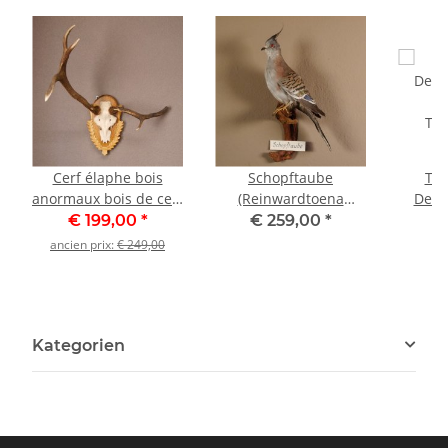
Cerf élaphe bois
Schopftaube
Tei
anormaux bois de cerf
(Reinwardtoena
Deko
sur plaque trophée
crassirostris) Präparat
t
€ 199,00
*
€ 259,00
*
€
sculptée hauteur 92
taxidermy Höhe 36 cm
Tier
ancien prix:
€ 249,00
cm
Gene
Kategorien