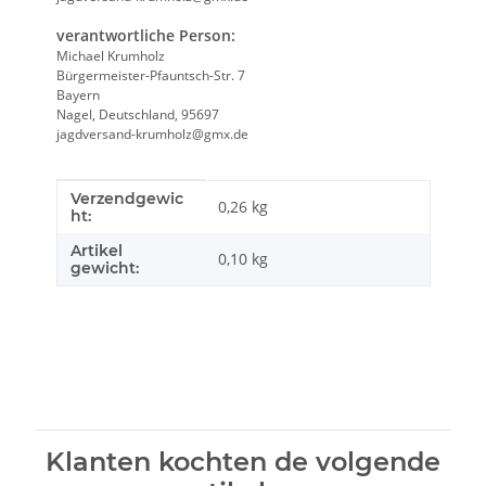
verantwortliche Person:
Michael Krumholz
Bürgermeister-Pfauntsch-Str. 7
Bayern
Nagel, Deutschland, 95697
jagdversand-krumholz@gmx.de
Verzendgewic
Producteigenschap
Waarde
0,26 kg
ht:
Artikel
0,10
kg
gewicht:
Klanten kochten de volgende