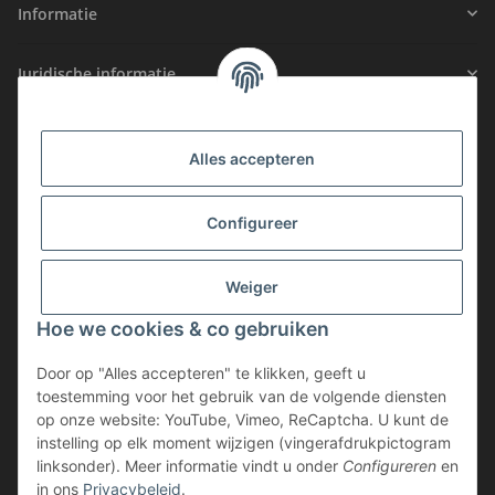
Informatie
Juridische informatie
GECERTIFICEERDE VEILIGHEID
Alles accepteren
LIDMAATSCHAP
Configureer
Weiger
Hoe we cookies & co gebruiken
Door op "Alles accepteren" te klikken, geeft u
toestemming voor het gebruik van de volgende diensten
op onze website: YouTube, Vimeo, ReCaptcha. U kunt de
instelling op elk moment wijzigen (vingerafdrukpictogram
Contract ontbinden
linksonder). Meer informatie vindt u onder
Configureren
en
in ons
Privacybeleid
.