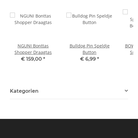
NGUNI Bonttas
Bulldog Pin Speldje
BOWLE
Shopper Draagtas
Button
Spe
€ 159,00
*
€ 6,99
*
Kategorien