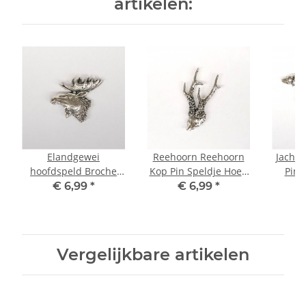
artikelen:
Elandgewei
Reehoorn Reehoorn
Jachth
hoofdspeld Broche
Kop Pin Speldje Hoed
Pin 
Hoedversiering
Sieraden Button
Sie
€ 6,99
*
€ 6,99
*
Sieraden Button
Prikbord
Prikbord Decoratie
Nieuw
Vergelijkbare artikelen