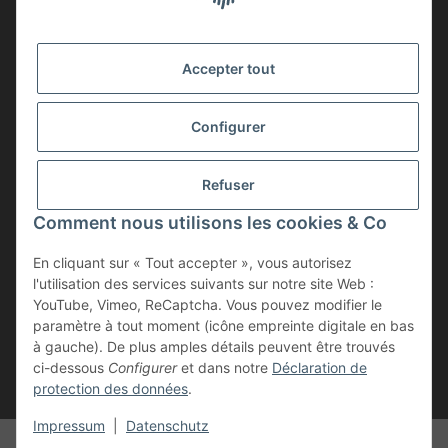
Informations légales
Accepter tout
SÉCURITÉ CERTIFIÉE
Configurer
ADHÉSION
Refuser
Comment nous utilisons les cookies & Co
En cliquant sur « Tout accepter », vous autorisez
l'utilisation des services suivants sur notre site Web :
YouTube, Vimeo, ReCaptcha. Vous pouvez modifier le
paramètre à tout moment (icône empreinte digitale en bas
à gauche). De plus amples détails peuvent être trouvés
Résilier le contrat
ci-dessous
Configurer
et dans notre
Déclaration de
protection des données
.
* Tous les prix incluent la TVA légale., plus les
frais d'expédition
Impressum
|
Datenschutz
© Geweihe & Trophäen Krumholz