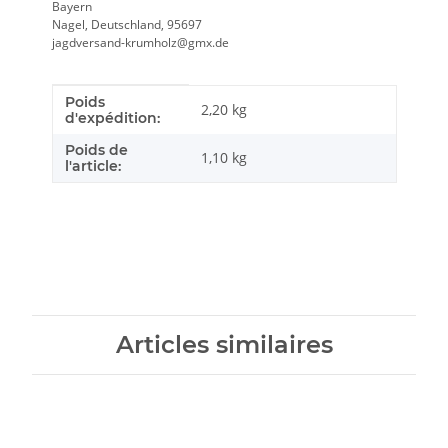
Bayern
Nagel, Deutschland, 95697
jagdversand-krumholz@gmx.de
Poids
Caractéristique du produit
Valeur
2,20 kg
d'expédition:
Poids de
1,10
kg
l'article:
Articles similaires