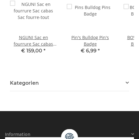
NGUNI Sac en
Pin's Bulldog Pin's
BOWL
fourrure Sac cabas
Badge
Bro
Sac fourre-tout
€ 159,00
*
€ 6,99
*
Kategorien
Information