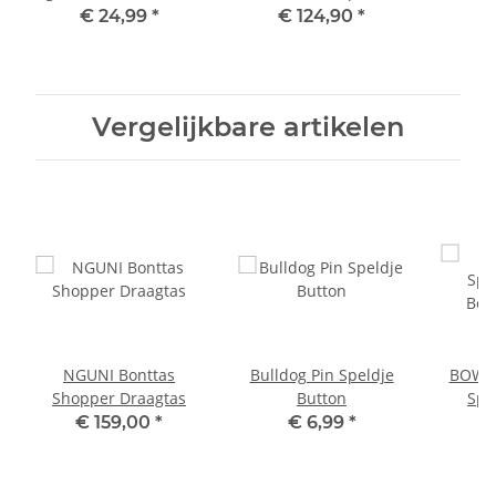
reebokgeweien
donker
eve
€ 24,99
*
€ 124,90
*
Reebokgewei 52.2-20
g
trofee
donk
Vergelijkbare artikelen
NGUNI Bonttas
Bulldog Pin Speldje
BOWLE
Shopper Draagtas
Button
Spe
€ 159,00
*
€ 6,99
*