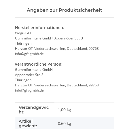
Angaben zur Produktsicherheit
Herstellerinformationen:
Wegu-GFT
Gummiformteile GmbH, Appenröder Str. 3
Thüringen
Harztor OT Niedersachswerfen, Deutschland, 99768
info@gft-gmbh.de
verantwortliche Person:
Gummiformteile GmbH
Appenröder Str. 3
Thüringen
Harztor OT Niedersachswerfen, Deutschland, 99768
info@gft-gmbh.de
Verzendgewic
Producteigenschap
Waarde
1,00 kg
ht:
Artikel
0,60
kg
gewicht: