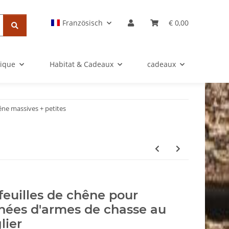
Französisch
€ 0,00
rique
Habitat & Cadeaux
cadeaux
êne massives + petites
 feuilles de chêne pour
hées d'armes de chasse au
lier