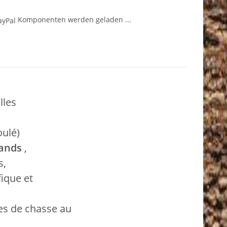
Komponenten werden geladen ...
lles
ulé)
lands
,
s,
ique et
es de chasse au