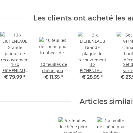
Les clients ont acheté les ar
10 x
10 feuilles de
3 x
Set 
EICHENLAUB
chêne pour
EICHENLAUB
verr
Grande
trophées de
Grande
schna
€ 79,99
*
€ 11,35
*
€ 28,95
*
€ 23
plaque de
sanglier -
plaque de
hauts -
recouvrement
couleur
recouvrement
chasse 
avec filetage
argent -
avec filetage
avec 
Articles simila
et vis
Décoration
et vis
artificie
sanglier
Couverture
pour trophée
de sanglier