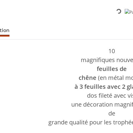
Loading...
lus d'onglets
tion
10
magnifiques nouve
feuilles de
chêne
(en métal mo
à 3 feuilles avec 2 g
dos fileté avec vi
une décoration magnif
de
grande qualité pour les trophé