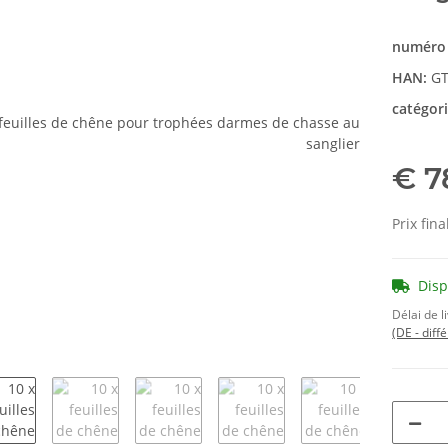
numéro 
HAN:
GT
catégor
€ 7
Prix fina
Dis
Délai de l
(DE - diff