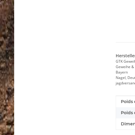
Herstelle
GTK Gewei
Geweihe & 
Bayern
Nagel, Deu
jagdversa
Caract
Valeur
Poids 
Poids d
Dimens