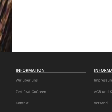
INFORMATION
INFORMA
Wir über uns
Impressu
Zertifikat GoGreen
AGB und K
Kontakt
Versand