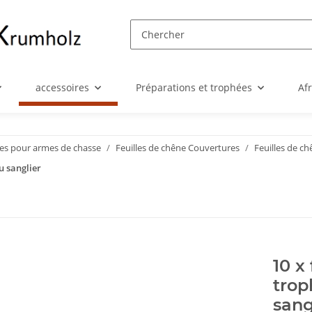
accessoires
Préparations et trophées
Af
res pour armes de chasse
Feuilles de chêne Couvertures
Feuilles de ch
u sanglier
10 x
trop
sang