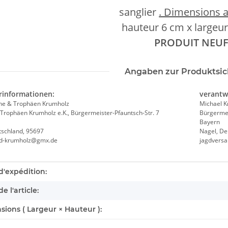
sanglier
. Dimensions a
hauteur 6 cm x largeur
PRODUIT NEU
Angaben zur Produktsic
rinformationen:
verantw
he & Trophäen Krumholz
Michael 
Trophäen Krumholz e.K., Bürgermeister-Pfauntsch-Str. 7
Bürgermei
Bayern
tschland, 95697
Nagel, De
nd-krumholz@gmx.de
jagdvers
éristique du produit
d'expédition:
e l'article:
ions ( Largeur × Hauteur ):