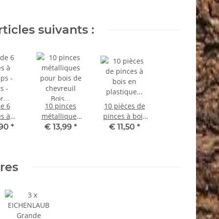
ticles suivants :
de 6
10 pinces
10 pièces de
es à
métalliques
pinces à bois
ps -
pour bois de
en plastique
,90
*
€ 13,99
*
€ 11,50
*
 décor
chevreuil Bois
pour bois de
coloré
de chevreuil
chevreuil,
soie
52.2-10
ensemble
ires
lle 2 cl
d'accessoires