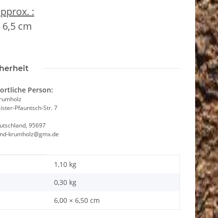
pprox. :
 6,5 cm
F
herheit
ortliche Person:
Krumholz
ster-Pfauntsch-Str. 7
utschland, 95697
and-krumholz@gmx.de
1,10 kg
0,30
kg
6,00 × 6,50 cm