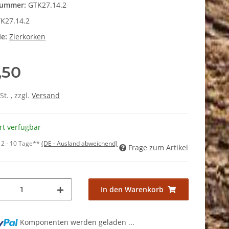
nummer:
GTK27.14.2
K27.14.2
ie:
Zierkorken
,50
St. , zzgl.
Versand
rt verfügbar
:
2 - 10 Tage**
(DE - Ausland abweichend)
Frage zum Artikel
In den Warenkorb
Komponenten werden geladen ...