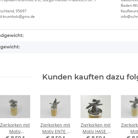
Baden-Wü
tschland, 95697
Kaufbeure
nd-krumholz@gmx.de
info@sch
teigenschaft
ndgewicht:
lgewicht:
Kunden kauften dazu folg
Zierkorken mit
Zierkorken mit
Zierkorken mit
Zierkor
Motiv
Motiv ENTE -
Motiv HASE -
Mot
WILDSCHWEIN
Flaschenverschluss
Flaschenverschluss
AUERH