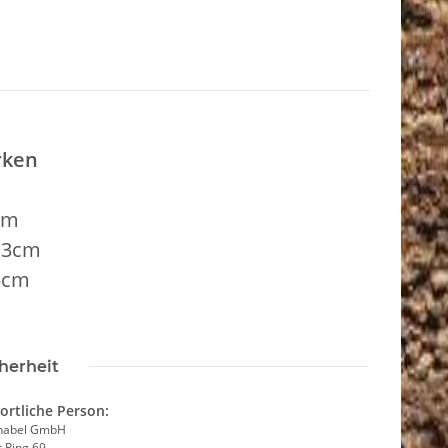
rken
cm
: 3cm
,5cm
herheit
ortliche Person:
hnabel GmbH
 Ring 69