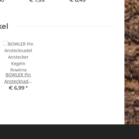
50
*
€ 7,99
*
€ 8,49
*
nverschluss
Geschenkidee
Rehgeweihe
52.2-5
kel
BOWLER Pin
Anstecknadel
Anstecker
€ 6,99
*
Kegeln
Bowling