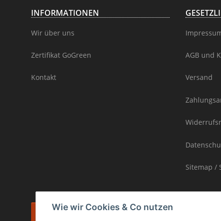
INFORMATIONEN
GESETZL
Wir über uns
Impressu
Zertifikat GoGreen
AGB und K
Kontakt
Versand
Zahlungsa
Widerrufs
Datenschu
Sitemap / 
Wie wir Cookies & Co nutzen
Vertrag widerrufen