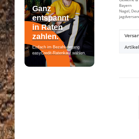
Bayern
Nagel, Deu
jagdversa
Produk
Wert
Versa
Artike