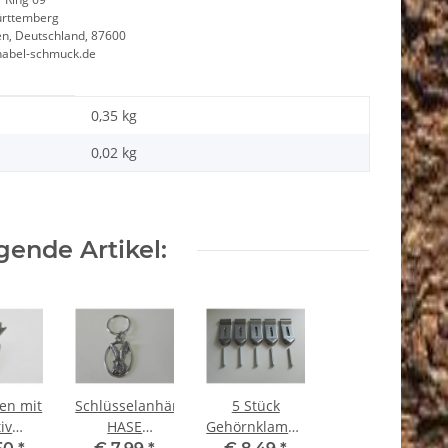
rttemberg
n, Deutschland, 87600
nabel-schmuck.de
0,35 kg
0,02
kg
ende Artikel:
ken mit
Schlüsselanhänger
5 Stück
iv
HASE
Gehörnklammern
AHN -
Anhänger Jagd
Metall für