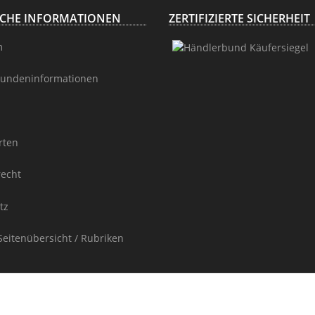
ICHE INFORMATIONEN
ZERTIFIZIERTE SICHERHEIT
m
undeninformationen
rten
recht
tz
Seitenübersicht / Rubriken