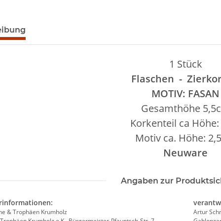
eibung
1 Stück
Flaschen - Zierko
MOTIV: FASAN
Gesamthöhe 5,5
Korkenteil ca Höhe
Motiv ca. Höhe: 2
Neuware
Angaben zur Produktsic
rinformationen:
verantw
he & Trophäen Krumholz
Artur Sc
Trophäen Krumholz e.K., Bürgermeister-Pfauntsch-Str. 7
Gablonzer