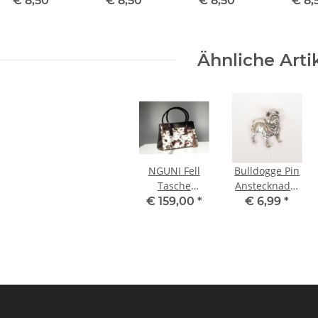
€ 8,50
*
€ 8,50
*
€ 8,50
*
€ 8,
-
Flasche
Flaschenverschluss
Ähnliche Arti
NGUNI Fell
Bulldogge Pin
Tasche
Anstecknadel
Shopper
Anstecker
€ 159,00
*
€ 6,99
*
Tragetasche
Button