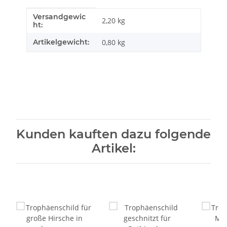
Versandgewic
Produkteigenschaft
Wert
2,20 kg
ht:
Artikelgewicht:
0,80
kg
Kunden kauften dazu folgende
Artikel: