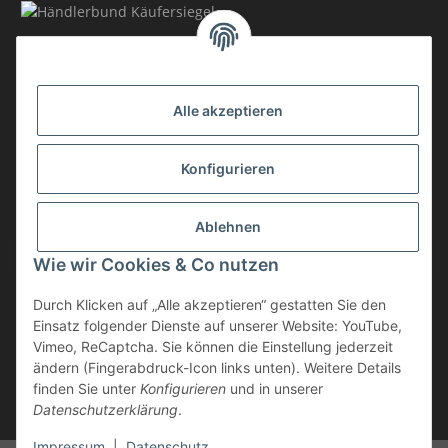
MITGLIEDSCHAFT
Alle akzeptieren
Konfigurieren
Ablehnen
Vertrag widerrufen
Wie wir Cookies & Co nutzen
* inkl. MwSt., zzgl.
Versand
Durch Klicken auf „Alle akzeptieren“ gestatten Sie den
Die Ware unterliegt der Differenzbesteuerung. Daher wird die im
Einsatz folgender Dienste auf unserer Website: YouTube,
Kaufpreis enthaltene Umsatzsteuer in der Rechnung nicht gesondert
Vimeo, ReCaptcha. Sie können die Einstellung jederzeit
ausgewiesen.
ändern (Fingerabdruck-Icon links unten). Weitere Details
finden Sie unter
Konfigurieren
und in unserer
** gilt für Lieferungen innerhalb Deutschlands, Lieferzeiten für andere
Datenschutzerklärung
.
Länder entnehmen Sie bitte der Schaltfläche "Versand"
Impressum
|
Datenschutz