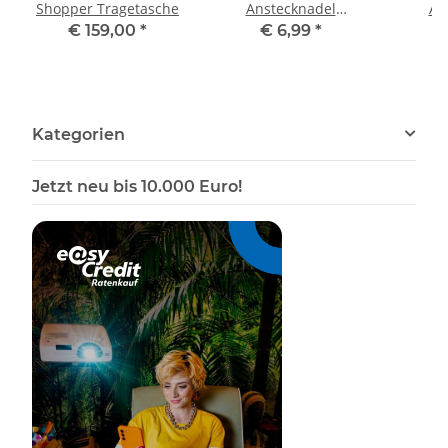
Shopper Tragetasche
Anstecknadel
An
Anstecker Button
Anst
€ 159,00
*
€ 6,99
*
Kategorien
Jetzt neu bis 10.000 Euro!