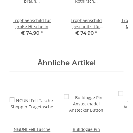
Trophäenschild für
Trophäenschild
Troph
große Hirsche in
geschnitzt für
Muf
braun + geschnitzt im
Rothirsch
Wid
€ 74,90
*
€ 74,90
*
€
BAROCK Stil
Hirschgeweih Hirsch
Tro
AF 37 cm x 18 cm
Ge
Ähnliche Artikel
NGUNI Fell Tasche
Bulldogge Pin
B