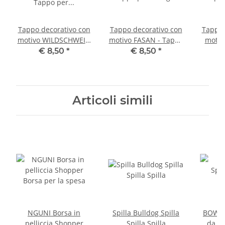
Tappo decorativo con
Tappo decorativo con
Tappo 
motivo WILDSCHWEIN
motivo FASAN - Tappo
motiv
- Tappo per bottiglie
per bottiglie
pe
€ 8,50
*
€ 8,50
*
Articoli simili
NGUNI Borsa in
Spilla Bulldog Spilla
BOWLER
pelliccia Shopper
Spilla Spilla
da ba