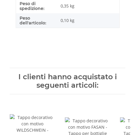
Peso di
Caratteristica prodotto
Valore
0,35 kg
spedizione:
Peso
0,10
kg
dell'articolo:
I clienti hanno acquistato i
seguenti articoli: