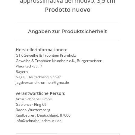
approssimativa del motivo: 3,5 cm
Prodotto nuovo
Angaben zur Produktsicherheit
Herstellerinformationen:
GTK Geweihe & Trophäen Krumholz
Geweihe & Trophäen Krumholz e.K., Bürgermeister-
Pfauntsch-Str. 7
Bayern
Nagel, Deutschland, 95697
jagdversand-krumholz@gmx.de
verantwortliche Person:
Artur Schnabel GmbH
Gablonzer Ring 69
Baden-Württemberg
Kaufbeuren, Deutschland, 87600
info@schnabel-schmuck.de