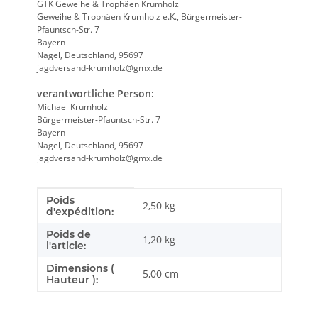
GTK Geweihe & Trophäen Krumholz
Geweihe & Trophäen Krumholz e.K., Bürgermeister-
Pfauntsch-Str. 7
Bayern
Nagel, Deutschland, 95697
jagdversand-krumholz@gmx.de
verantwortliche Person:
Michael Krumholz
Bürgermeister-Pfauntsch-Str. 7
Bayern
Nagel, Deutschland, 95697
jagdversand-krumholz@gmx.de
Poids
Caractéristique du produit
Valeur
2,50 kg
d'expédition:
Poids de
1,20
kg
l'article:
Dimensions (
5,00 cm
Hauteur ):