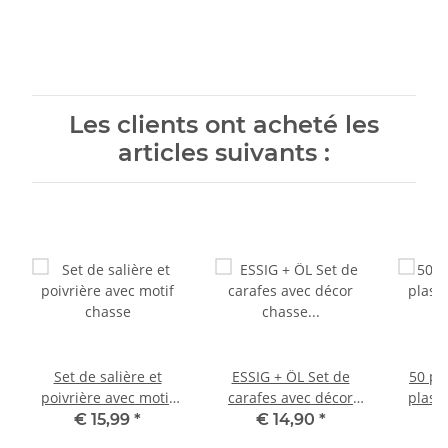
Les clients ont acheté les
articles suivants :
Set de salière et
ESSIG + ÖL Set de
50 pi
poivrière avec motif
carafes avec décor
plast
chasse
chasse Carafe de 200
de
€ 15,99
*
€ 14,90
*
€
ml chacune