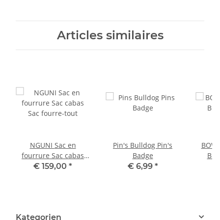
d'
Articles similaires
NGUNI Sac en
Pin's Bulldog Pin's
BOWL
fourrure Sac cabas
Badge
Bro
Sac fourre-tout
€ 159,00
*
€ 6,99
*
Kategorien