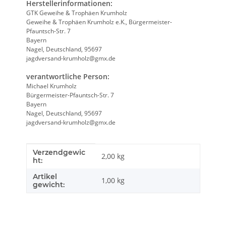
Herstellerinformationen:
GTK Geweihe & Trophäen Krumholz
Geweihe & Trophäen Krumholz e.K., Bürgermeister-
Pfauntsch-Str. 7
Bayern
Nagel, Deutschland, 95697
jagdversand-krumholz@gmx.de
verantwortliche Person:
Michael Krumholz
Bürgermeister-Pfauntsch-Str. 7
Bayern
Nagel, Deutschland, 95697
jagdversand-krumholz@gmx.de
Verzendgewic
Producteigenschap
Waarde
2,00 kg
ht:
Artikel
1,00
kg
gewicht: