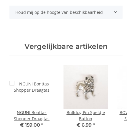
Houd mij op de hoogte van beschikbaarheid
Vergelijkbare artikelen
NGUNI Bonttas
Bulldog Pin Speldje
BOWLE
Shopper Draagtas
Button
Spe
€ 159,00
*
€ 6,99
*