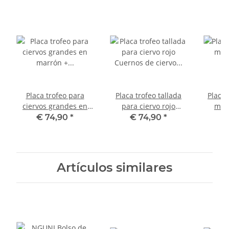
Placa trofeo para
Placa trofeo tallada
Placa 
ciervos grandes en
para ciervo rojo
mufl
marrón + tallada en
Cuernos de ciervo
trofeo
€ 74,90
*
€ 74,90
*
€
estilo BARROCO
Ciervo AF 37 cm x 18
trofeo
cm
Artículos similares