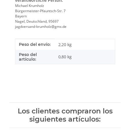
verantwortliche Person:
Michael Krumholz
Bürgermeister-Pfauntsch-Str. 7
Bayern
Nagel, Deutschland, 95697
jagdversand-krumholz@gmx.de
Característica del producto
valor
Peso del envío:
2,20 kg
Peso del
0,80
kg
artículo:
Los clientes compraron los
siguientes artículos: