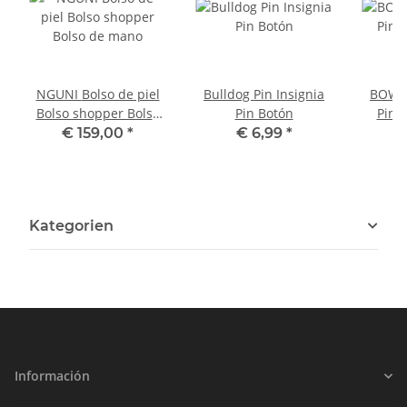
NGUNI Bolso de piel
Bulldog Pin Insignia
BOWLE
Bolso shopper Bolso
Pin Botón
Pin 
de mano
€ 159,00
*
€ 6,99
*
Kategorien
Información