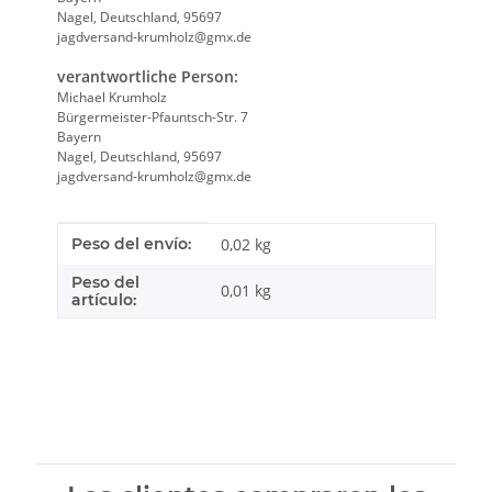
Nagel, Deutschland, 95697
jagdversand-krumholz@gmx.de
verantwortliche Person:
Michael Krumholz
Bürgermeister-Pfauntsch-Str. 7
Bayern
Nagel, Deutschland, 95697
jagdversand-krumholz@gmx.de
Característica del producto
valor
Peso del envío:
0,02 kg
Peso del
0,01
kg
artículo: