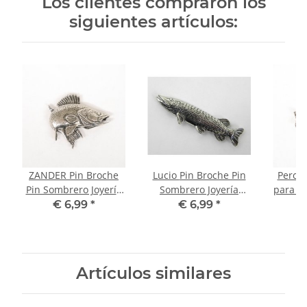
Los clientes compraron los
siguientes artículos:
ZANDER Pin Broche
Lucio Pin Broche Pin
Perca 
Pin Sombrero Joyería
Sombrero Joyería
para s
Botón Pizarra
Botón Pizarra
Botó
€ 6,99
*
€ 6,99
*
Artículos similares