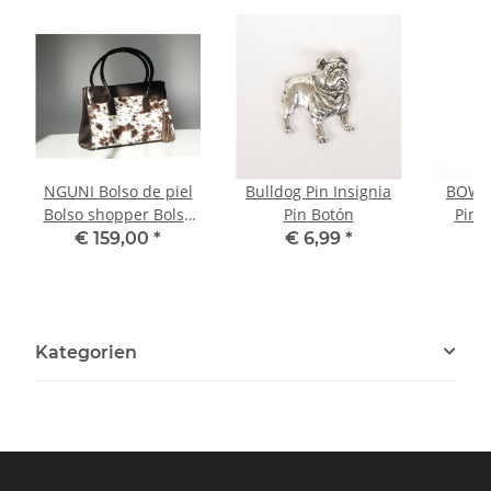
NGUNI Bolso de piel
Bulldog Pin Insignia
BOWLE
Bolso shopper Bolso
Pin Botón
Pin 
de mano
€ 159,00
*
€ 6,99
*
Kategorien