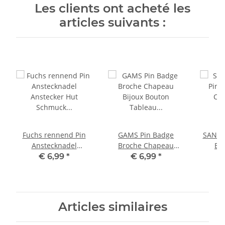
Les clients ont acheté les
articles suivants :
Fuchs rennend Pin
GAMS Pin Badge
SANGLIE
Anstecknadel
Broche Chapeau
Ba
Anstecker Hut
Bijoux Bouton Tableau
Chapea
€ 6,99
*
€ 6,99
*
Schmuck Fuchs
d'affichage
Table
Button Pinwand
Articles similaires