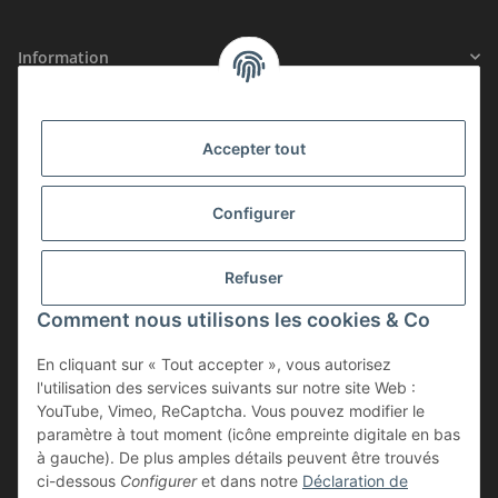
Information
Informations légales
Accepter tout
SÉCURITÉ CERTIFIÉE
Configurer
ADHÉSION
Refuser
Comment nous utilisons les cookies & Co
En cliquant sur « Tout accepter », vous autorisez
l'utilisation des services suivants sur notre site Web :
YouTube, Vimeo, ReCaptcha. Vous pouvez modifier le
paramètre à tout moment (icône empreinte digitale en bas
à gauche). De plus amples détails peuvent être trouvés
Résilier le contrat
ci-dessous
Configurer
et dans notre
Déclaration de