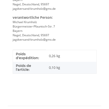
Nagel, Deutschland, 95697
jagdversand-krumholz@gmx.de
verantwortliche Person:
Michael Krumholz
Bürgermeister-Pfauntsch-Str. 7
Bayern
Nagel, Deutschland, 95697
jagdversand-krumholz@gmx.de
Poids
Caractéristique du produit
Valeur
0,26 kg
d'expédition:
Poids de
0,10
kg
l'article: