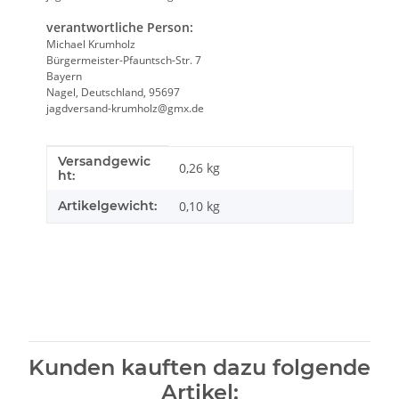
verantwortliche Person:
Michael Krumholz
Bürgermeister-Pfauntsch-Str. 7
Bayern
Nagel, Deutschland, 95697
jagdversand-krumholz@gmx.de
Versandgewic
Produkteigenschaft
Wert
0,26 kg
ht:
Artikelgewicht:
0,10
kg
Kunden kauften dazu folgende
Artikel: