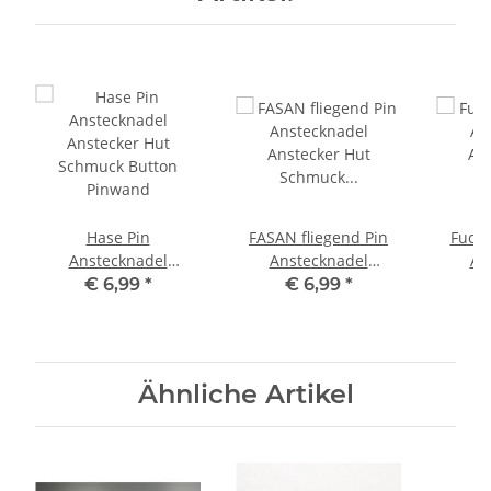
Hase Pin
FASAN fliegend Pin
Fuchs
Anstecknadel
Anstecknadel
An
Anstecker Hut
Anstecker Hut
An
€ 6,99
*
€ 6,99
*
Schmuck Button
Schmuck Button
Sch
Pinwand
Pinwand
But
Ähnliche Artikel