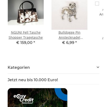
NGUNI Fell Tasche
Bulldogge Pin
B
Shopper Tragetasche
Anstecknadel
An
Anstecker Button
Anst
€ 159,00
*
€ 6,99
*
Kategorien
Jetzt neu bis 10.000 Euro!