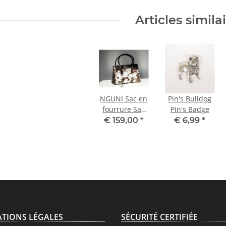
Articles simila
NGUNI Sac en
Pin's Bulldog
fourrure Sac
Pin's Badge
cabas Sac
€ 159,00
*
€ 6,99
*
fourre-tout
TIONS LÉGALES
SÉCURITÉ CERTIFIÉE