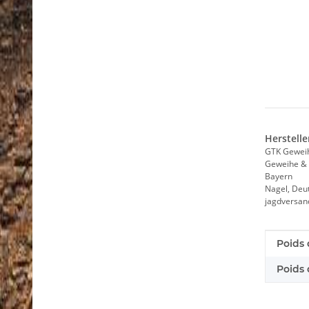
Herstelle
GTK Gewei
Geweihe & 
Bayern
Nagel, Deu
jagdversa
Caract
Valeur
Poids 
Poids d