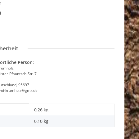
m
m
F
herheit
ortliche Person:
Krumholz
ster-Pfauntsch-Str. 7
utschland, 95697
and-krumholz@gmx.de
0,26 kg
0,10
kg