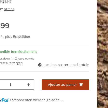
K29.H7
ie:
Armes
,99
l* , plus
Expédition
ponible immédiatement
ivraison:
1 - 2 jours ouvrés
érent à l'étranger)
question concernant l'article
Ajouter au panier
Komponenten werden geladen ...
.