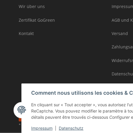
Wir über uns
Impressu
Zertifikat GoGreen
AGB und K
Kontakt
Versand
Zahlungsa
Widerrufs
Datenschu
Sitemap / 
Comment nous utilisons les cookies & 
En cliquant sur « Tout accepter », vous autorisez l'u
ReCaptcha. Vous pouvez modifier le paramètre à tou
Résilier le contrat
détails peuvent être trouvés ci-dessous
Configurer
e
* Tous les prix incluent la TVA légale., plus les
frais d'expédition
Impressum
|
Datenschutz