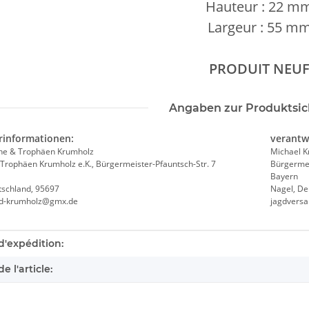
Hauteur : 22 m
Largeur : 55 m
PRODUIT NEU
Angaben zur Produktsic
rinformationen:
verantw
he & Trophäen Krumholz
Michael 
Trophäen Krumholz e.K., Bürgermeister-Pfauntsch-Str. 7
Bürgermei
Bayern
tschland, 95697
Nagel, De
nd-krumholz@gmx.de
jagdvers
éristique du produit
d'expédition:
e l'article: