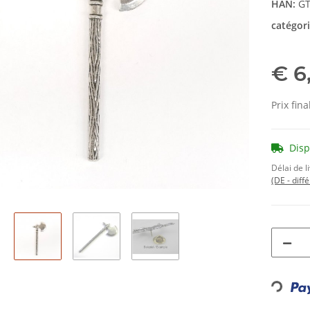
HAN:
GT
catégor
€ 6
Prix fina
Dis
Délai de l
(DE - diff
Loading..