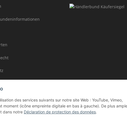
m
undeninformationen
rten
recht
tz
Seitenübersicht / Rubriken
Co
tilisation des services suivants sur notre site Web : YouTube, Vimeo,
t moment (icône empreinte digitale en bas à gauche). De plus ampl
t dans notre
Déclaration de protection des données
.