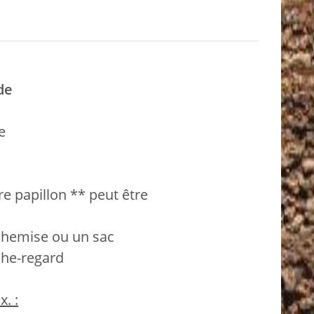
de
e
e papillon ** peut être
 chemise ou un sac
oche-regard
. :