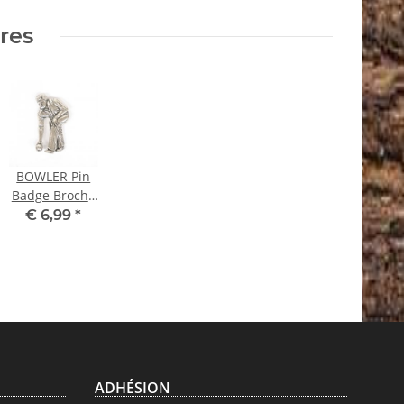
ires
BOWLER Pin
Badge Broche
Bowling
€ 6,99
*
ADHÉSION