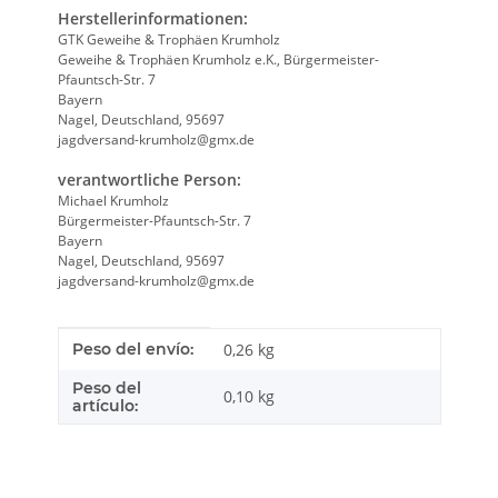
Herstellerinformationen:
GTK Geweihe & Trophäen Krumholz
Geweihe & Trophäen Krumholz e.K., Bürgermeister-
Pfauntsch-Str. 7
Bayern
Nagel, Deutschland, 95697
jagdversand-krumholz@gmx.de
verantwortliche Person:
Michael Krumholz
Bürgermeister-Pfauntsch-Str. 7
Bayern
Nagel, Deutschland, 95697
jagdversand-krumholz@gmx.de
Característica del producto
valor
Peso del envío:
0,26 kg
Peso del
0,10
kg
artículo: