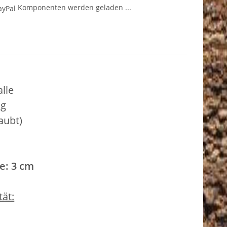
Komponenten werden geladen ...
lle
ng
aubt)
e: 3 cm
ät: