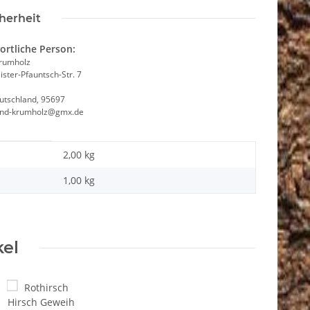
herheit
ortliche Person:
Krumholz
ster-Pfauntsch-Str. 7
utschland, 95697
and-krumholz@gmx.de
2,00 kg
1,00
kg
kel