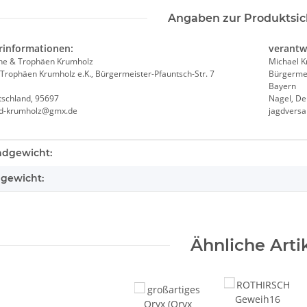
Angaben zur Produktsic
rinformationen:
verantw
he & Trophäen Krumholz
Michael 
Trophäen Krumholz e.K., Bürgermeister-Pfauntsch-Str. 7
Bürgermei
Bayern
tschland, 95697
Nagel, De
nd-krumholz@gmx.de
jagdvers
teigenschaft
ndgewicht:
lgewicht:
Ähnliche Arti