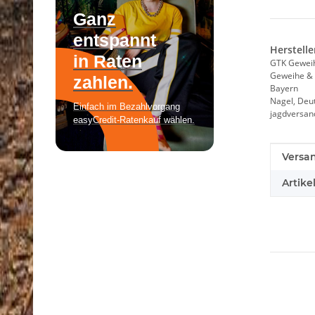
Herstelle
GTK Gewei
Geweihe & 
Bayern
Nagel, Deu
jagdversa
Produk
Wert
Versa
Artike