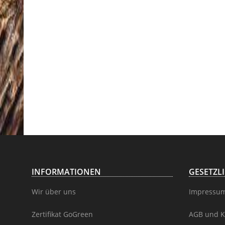
INFORMATIONEN
GESETZL
Wir über uns
Impressu
Zertifikat GoGreen
AGB und K