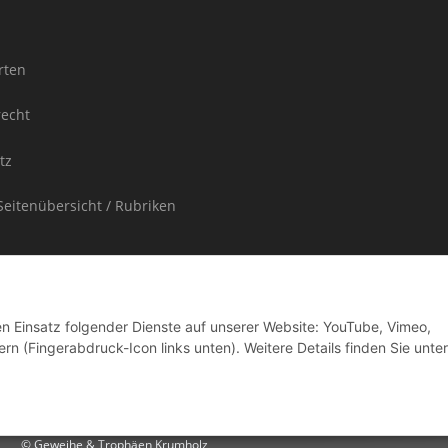
rten
recht
tz
Seitenübersicht / Rubriken
den Einsatz folgender Dienste auf unserer Website: YouTube, Vimeo,
rn (Fingerabdruck-Icon links unten). Weitere Details finden Sie unter
ufpreis enthaltene Umsatzsteuer in der Rechnung nicht gesondert ausgewiesen.
ere Länder entnehmen Sie bitte der Schaltfläche "Versand"
© Geweihe & Trophäen Krumholz