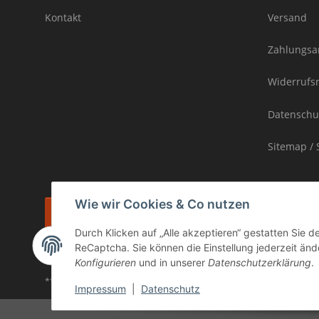
Kontakt
Versand
Zahlungsa
Widerrufs
Datenschu
Sitemap / 
Wie wir Cookies & Co nutzen
Vertrag widerrufen
Durch Klicken auf „Alle akzeptieren“ gestatten Sie 
* inkl. MwSt., zzgl.
Versand
ReCaptcha. Sie können die Einstellung jederzeit ände
Die Ware unterliegt der Differenzbesteuerung. Daher wird die im Ka
Konfigurieren
und in unserer
Datenschutzerklärung
.
** gilt für Lieferungen innerhalb Deutschlands, Lieferzeiten für and
Impressum
|
Datenschutz