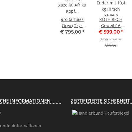
großartiges
ROTHIRSCH
Oryx (Oryx
Geweih16
gazella) Afrika
Ender mit 10,4
€ 795,00
*
€ 599,00
*
Kopf Präparat
kg Hirsch
Alter Preis:
€
Antilope
Geweih STARK
699,00
Spießbock,
KAPITAL mit
Höhe 147cm
ganzer Nase
und
Oberkiefer
H111cm
ICHE INFORMATIONEN
ZERTIFIZIERTE SICHERHEIT
m
undeninformationen