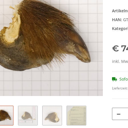
Artikel
HAN:
GT
Kategor
€ 7
inkl. Mw
Sofo
Lieferzeit