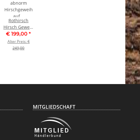
Rothirsch
Hirsch Geweih
abnorm
€ 199,00
*
Hirschgeweih
Alter Preis:
€
auf
249,00
geschnitztem
Trophäenschild
Höhe 92cm
MITGLIEDSCHAFT