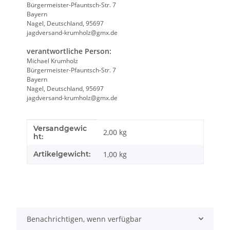
Bürgermeister-Pfauntsch-Str. 7
Bayern
Nagel, Deutschland, 95697
jagdversand-krumholz@gmx.de
verantwortliche Person:
Michael Krumholz
Bürgermeister-Pfauntsch-Str. 7
Bayern
Nagel, Deutschland, 95697
jagdversand-krumholz@gmx.de
Versandgewic
Produkteigenschaft
Wert
2,00 kg
ht:
Artikelgewicht:
1,00
kg
Benachrichtigen, wenn verfügbar