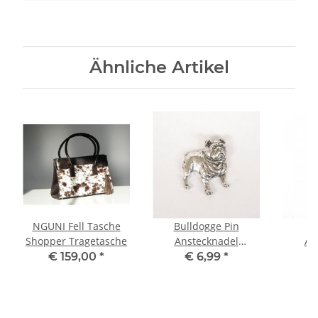
Ähnliche Artikel
NGUNI Fell Tasche
Bulldogge Pin
B
Shopper Tragetasche
Anstecknadel
An
Anstecker Button
Anst
€ 159,00
*
€ 6,99
*