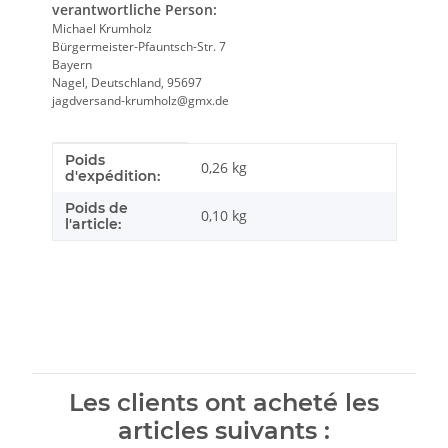
verantwortliche Person:
Michael Krumholz
Bürgermeister-Pfauntsch-Str. 7
Bayern
Nagel, Deutschland, 95697
jagdversand-krumholz@gmx.de
Poids
Caractéristique du produit
Valeur
0,26 kg
d'expédition:
Poids de
0,10
kg
l'article:
Les clients ont acheté les
articles suivants :