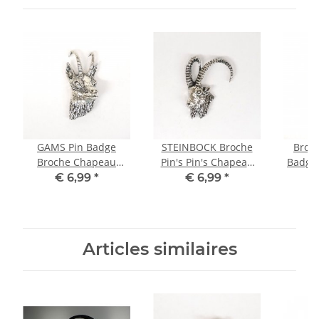
GAMS Pin Badge
STEINBOCK Broche
Broc
Broche Chapeau
Pin's Pin's Chapeau
Badge 
Bijoux Bouton Tableau
Bijoux Bouton Tableau
Bijou 
€ 6,99
*
€ 6,99
*
d'affichage
d'affichage
d
Articles similaires