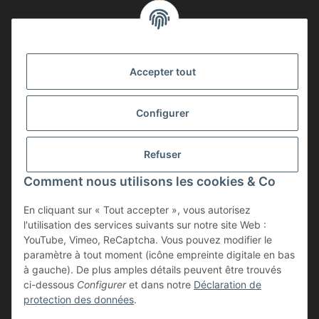
Informations légales
SÉCURITÉ CERTIFIÉE
Accepter tout
Configurer
ADHÉSION
Refuser
Comment nous utilisons les cookies & Co
En cliquant sur « Tout accepter », vous autorisez
l'utilisation des services suivants sur notre site Web :
YouTube, Vimeo, ReCaptcha. Vous pouvez modifier le
paramètre à tout moment (icône empreinte digitale en bas
à gauche). De plus amples détails peuvent être trouvés
Résilier le contrat
ci-dessous
Configurer
et dans notre
Déclaration de
protection des données
.
* Tous les prix incluent la TVA légale., plus les
frais d'expédition