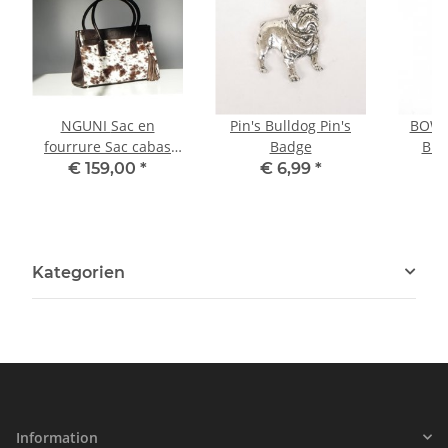
NGUNI Sac en
Pin's Bulldog Pin's
BOWL
fourrure Sac cabas
Badge
Bro
Sac fourre-tout
€ 159,00
*
€ 6,99
*
Kategorien
Information