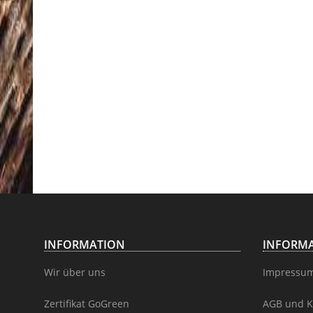
INFORMATION
INFORMA
Wir über uns
Impressu
Zertifikat GoGreen
AGB und K