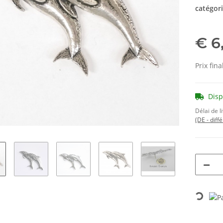
catégor
€ 6
Prix fina
Dis
Délai de l
(DE - diff
Loading...