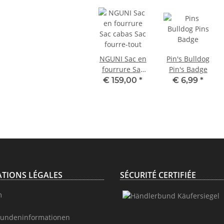
NGUNI Sac en
Pin's Bulldog
fourrure Sac
Pin's Badge
cabas Sac
€ 159,00
*
€ 6,99
*
fourre-tout
TIONS LÉGALES
SÉCURITÉ CERTIFIÉE
m
undeninformationen