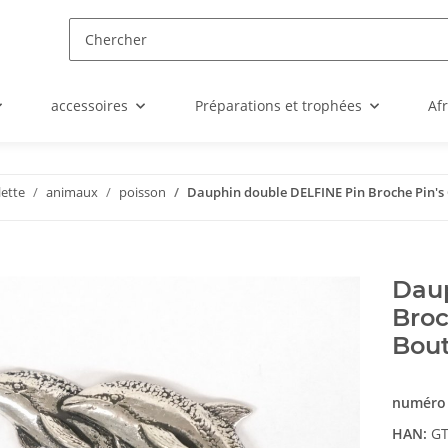
accessoires
Préparations et trophées
Af
lette
animaux
poisson
Dauphin double DELFINE Pin Broche Pin's
Daup
Broc
Bout
numéro 
HAN:
GT