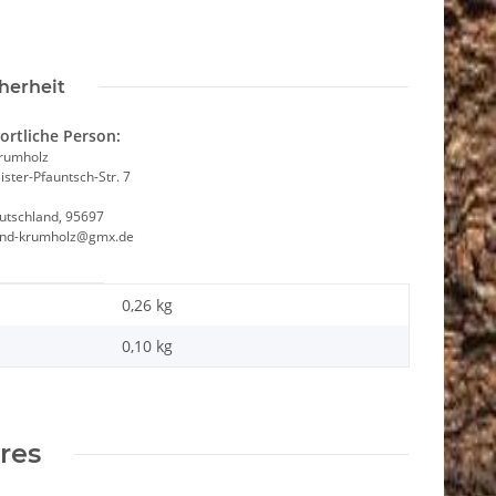
F
herheit
ortliche Person:
Krumholz
ster-Pfauntsch-Str. 7
utschland, 95697
and-krumholz@gmx.de
0,26 kg
0,10
kg
ires