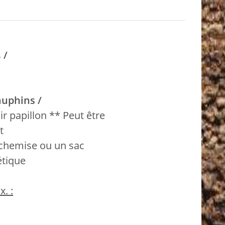
s
/
auphins /
r papillon ** Peut être
t
 chemise ou un sac
étique
. :