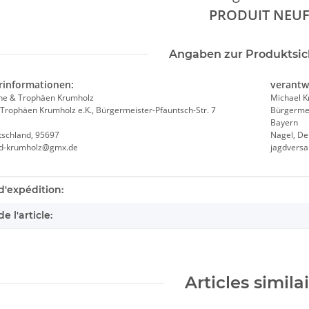
PRODUIT NEU
Angaben zur Produktsic
rinformationen:
verantw
he & Trophäen Krumholz
Michael 
Trophäen Krumholz e.K., Bürgermeister-Pfauntsch-Str. 7
Bürgermei
Bayern
tschland, 95697
Nagel, De
nd-krumholz@gmx.de
jagdvers
éristique du produit
d'expédition:
e l'article:
Articles simila