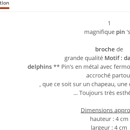
lus d'onglets
tion
1
magnifique
pin
'
broche
de
grande qualité
Motif : d
delphins
** Pin's en métal avec fermoi
accroché partou
, que ce soit sur un chapeau, une
... Toujours très esth
Dimensions approx
hauteur : 4 cm
largeur : 4 cm