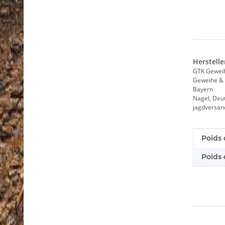
Herstelle
GTK Gewei
Geweihe & 
Bayern
Nagel, Deu
jagdversa
Caract
Valeur
Poids 
Poids d