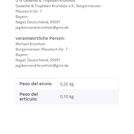
GTK Geweihe & Trophäen Krumholz
Geweihe & Trophäen Krumholz e.K., Bürgermeister-
Pfauntsch-Str. 7
Bayern
Nagel, Deutschland, 95697
jagdversand-krumholz@gmx.de
verantwortliche Person:
Michael Krumholz
Bürgermeister-Pfauntsch-Str. 7
Bayern
Nagel, Deutschland, 95697
jagdversand-krumholz@gmx.de
Característica del producto
valor
Peso del envío:
0,26 kg
Peso del
0,10
kg
artículo: