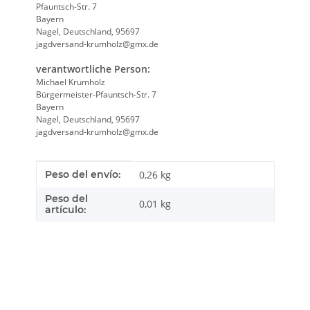
Pfauntsch-Str. 7
Bayern
Nagel, Deutschland, 95697
jagdversand-krumholz@gmx.de
verantwortliche Person:
Michael Krumholz
Bürgermeister-Pfauntsch-Str. 7
Bayern
Nagel, Deutschland, 95697
jagdversand-krumholz@gmx.de
Característica del producto
valor
Peso del envío:
0,26 kg
Peso del
0,01
kg
artículo: