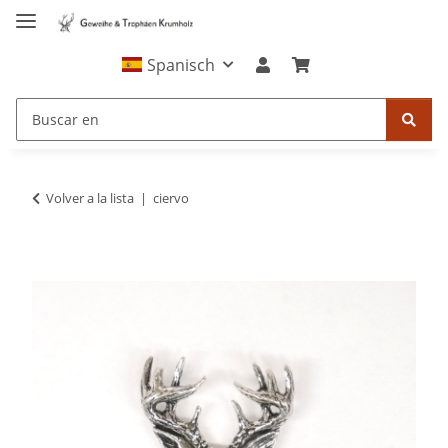
Spanisch
Volver a la lista
ciervo