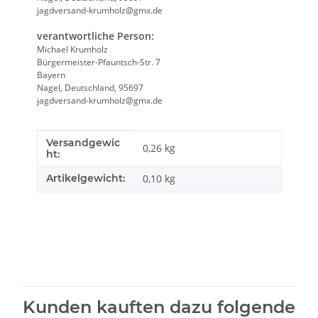
jagdversand-krumholz@gmx.de
verantwortliche Person:
Michael Krumholz
Bürgermeister-Pfauntsch-Str. 7
Bayern
Nagel, Deutschland, 95697
jagdversand-krumholz@gmx.de
Versandgewic
Produkteigenschaft
Wert
0,26 kg
ht:
Artikelgewicht:
0,10
kg
Kunden kauften dazu folgende