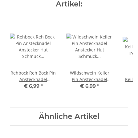
Artikel:
Rehbock Reh Bock Pin
Wildschwein Keiler
Ke
Anstecknadel
Pin Anstecknadel
Keiler
Anstecker Hut
Anstecker Hut
Tro
€ 6,99
*
€ 6,99
*
Schmuck Button
Schmuck Button
dunke
Pinwand
Pinwand
Ähnliche Artikel