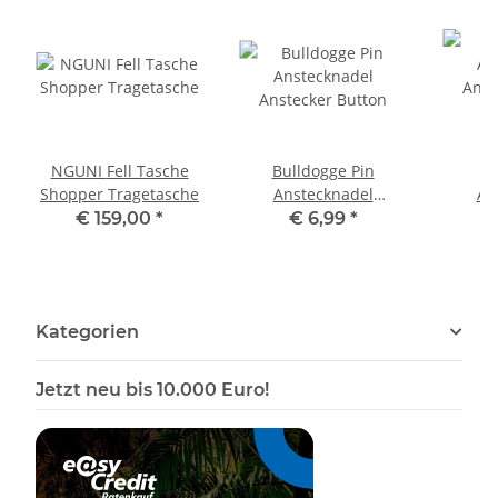
NGUNI Fell Tasche
Bulldogge Pin
B
Shopper Tragetasche
Anstecknadel
An
Anstecker Button
Anst
€ 159,00
*
€ 6,99
*
Kategorien
Jetzt neu bis 10.000 Euro!