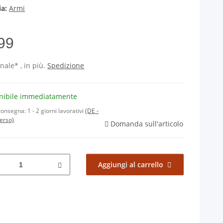
ia:
Armi
,99
inale* , in più.
Spedizione
nibile immediatamente
consegna:
1 - 2 giorni lavorativi
(DE -
verso)
Domanda sull'articolo
Aggiungi al carrello