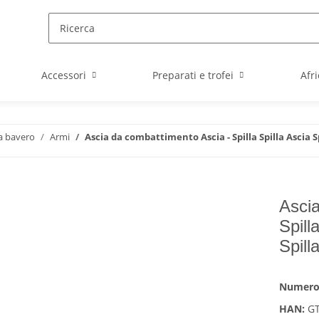
Accessori
Preparati e trofei
Afr
 da bavero
Armi
Ascia da combattimento Ascia - Spilla Spilla Ascia S
Ascia
Spill
Spill
Numero 
HAN:
G