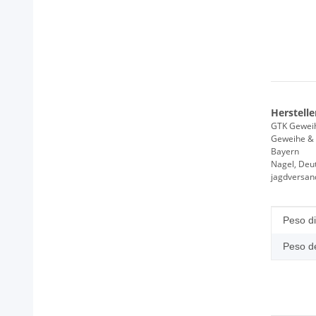
Herstelle
GTK Gewei
Geweihe & 
Bayern
Nagel, Deu
jagdversa
Caratt
Valore
Peso di
Peso del