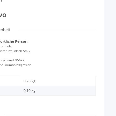
VO
rheit
ortliche Person:
Krumholz
ster-Pfauntsch-Str. 7
utschland, 95697
and-krumholz@gmx.de
0,26 kg
0,10
kg