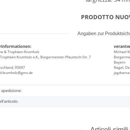
PRODOTTO NUO
Angaben zur Produktsiche
rinformationen:
verantw
he & Trophäen Krumholz
Michael 
Trophäen Krumholz e.K., Bürgermeister-Pfauntsch-Str. 7
Bürgermei
Bayern
tschland, 95697
Nagel, De
nd-krumholz@gmx.de
jagdvers
eristica prodotto
 spedizione:
l'articolo:
Articoli simili