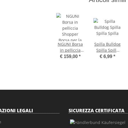
NGUNI Borsa
Spilla Bulldog
in pelliccia
Spilla Spilla
Shopper
Spilla
€ 159,00
*
€ 6,99
*
Borsa per la
spesa
ZIONI LEGALI
SICUREZZA CERTIFICATA
m