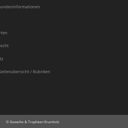
undeninformationen
rten
recht
tz
Seitenübersicht / Rubriken
© Geweihe & Trophäen Krumholz