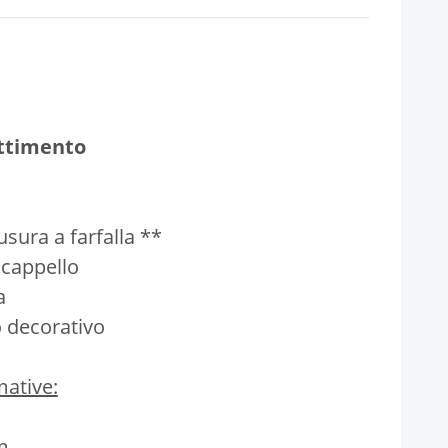
ttimento
usura a farfalla **
 cappello
a
o decorativo
ative:
m