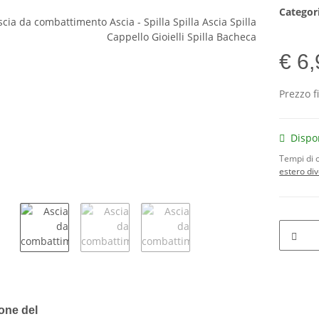
Categor
€ 6
Prezzo f
Dispo
Tempi di 
estero di
tre schede
one del