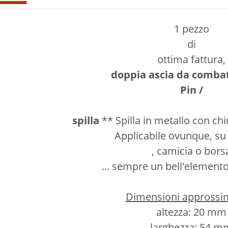
1 pezzo
di
ottima fattura,
doppia ascia da comba
Pin /
spilla
** Spilla in metallo con chi
Applicabile ovunque, su
, camicia o bors
... sempre un bell'element
Dimensioni approssim
altezza: 20 mm
larghezza: 54 m