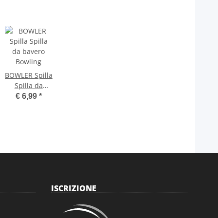
BOWLER Spilla
Spilla da
bavero
€ 6,99
*
Bowling
ISCRIZIONE