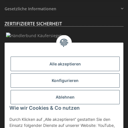
Gesetzliche Informationen
ZERTIFIZIERTE SICHERHEIT
MITGLIEDSCHAFT
Alle akzeptieren
Konfigurieren
Ablehnen
Vertrag widerrufen
Wie wir Cookies & Co nutzen
* inkl. MwSt., zzgl.
Versand
Durch Klicken auf „Alle akzeptieren“ gestatten Sie den
Die Ware unterliegt der Differenzbesteuerung. Daher wird die im
Einsatz folgender Dienste auf unserer Website: YouTube,
Kaufpreis enthaltene Umsatzsteuer in der Rechnung nicht gesondert