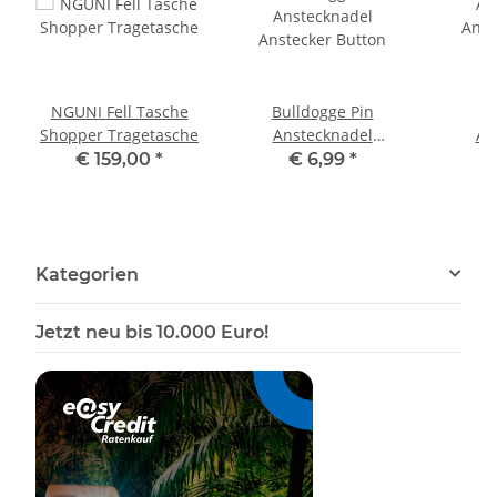
NGUNI Fell Tasche
Bulldogge Pin
B
Shopper Tragetasche
Anstecknadel
An
Anstecker Button
Anst
€ 159,00
*
€ 6,99
*
Kategorien
Jetzt neu bis 10.000 Euro!