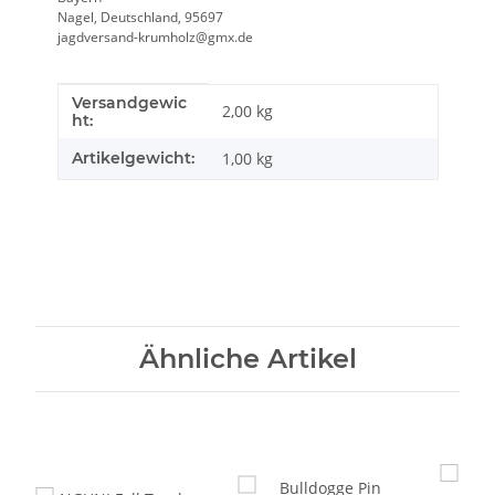
Nagel, Deutschland, 95697
jagdversand-krumholz@gmx.de
Versandgewic
Produkteigenschaft
Wert
2,00 kg
ht:
Artikelgewicht:
1,00
kg
Ähnliche Artikel