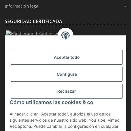
Información legal
SEGURIDAD CERTIFICADA
AFILIACIÓN
Aceptar todo
Configure
Rechazar
Desistir del contrato
Cómo utilizamos las cookies & co
* IVA incluido, más
gastos de envío
Al hacer clic en "Aceptar todo", autoriza el uso de los
La mercancía está sujeta al impuesto sobre la diferencia. Por lo tanto, el
siguientes servicios de nuestro sitio web: YouTube, Vimeo,
IVA incluido en el precio de compra no se indica por separado en la
ReCaptcha. Puede cambiar la configuración en cualquier
factura.