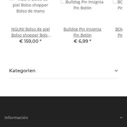
NGUNI Bolso de piel
Bulldog Pin Insignia
BOWLE
Bolso shopper Bolso
Pin Botón
Pin 
de mano
€ 159,00
*
€ 6,99
*
Kategorien
Información