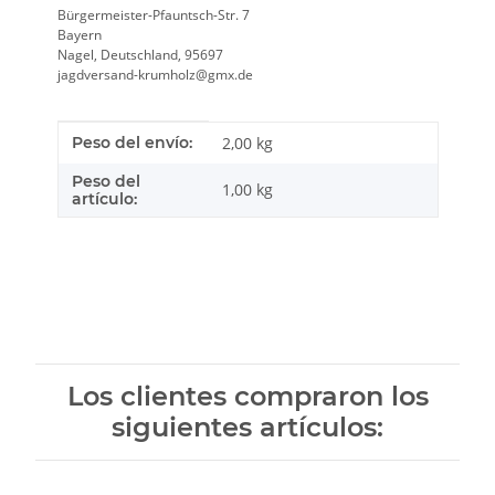
Bürgermeister-Pfauntsch-Str. 7
Bayern
Nagel, Deutschland, 95697
jagdversand-krumholz@gmx.de
Característica del producto
valor
Peso del envío:
2,00 kg
Peso del
1,00
kg
artículo:
Los clientes compraron los
siguientes artículos: