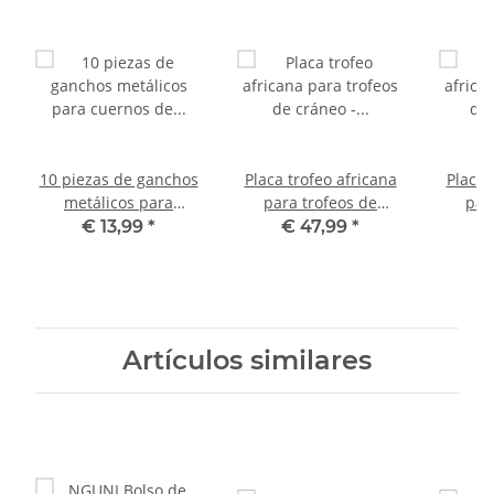
10 piezas de ganchos
Placa trofeo africana
Placa 
metálicos para
para trofeos de
par
cuernos de ciervo
cráneo - Altura del
cráneo
€ 13,99
*
€ 47,99
*
€
Cuernos de ciervo
accesorio: 30 cm
acce
52.2-10
Artículos similares