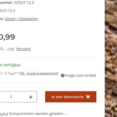
nummer:
GTK27.12.3
K27.12.3
ie:
Gläser / Glaswaren
0,99
St. , zzgl.
Versand
rt verfügbar
:
2 - 6 Tage**
(DE - Ausland abweichend)
Frage zum Artikel
In den Warenkorb
Komponenten werden geladen ...