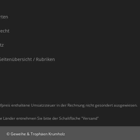
rten
recht
tz
Seitenübersicht / Rubriken
ufpreis enthaltene Umsatzsteuer in der Rechnung nicht gesondert ausgewiesen.
ere Länder entnehmen Sie bitte der Schaltfläche "Versand"
© Geweihe & Trophäen Krumholz