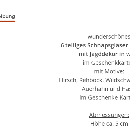
egisterkarten anzeigen
eibung
wunderschöne
6 teiliges Schnapsgläser
mit Jagddekor in 
im Geschenkkart
mit Motive:
Hirsch, Rehbock, Wildschw
Auerhahn und H
im Geschenke-Kar
Abmessungen:
Höhe ca. 5 cm