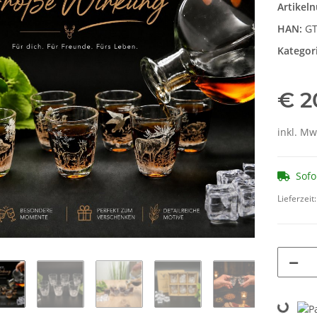
Artikel
HAN:
GT
Kategor
€ 2
inkl. Mw
Sofo
Lieferzeit
Loading...