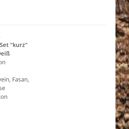
s
 Set "kurz"
weiß
on
ein, Fasan,
ase
ton