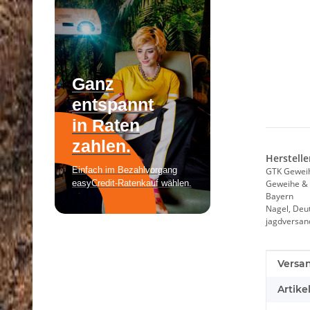
Herstelle
GTK Gewei
Geweihe & 
Bayern
Nagel, Deu
jagdversa
Produk
Wert
Versa
Artike