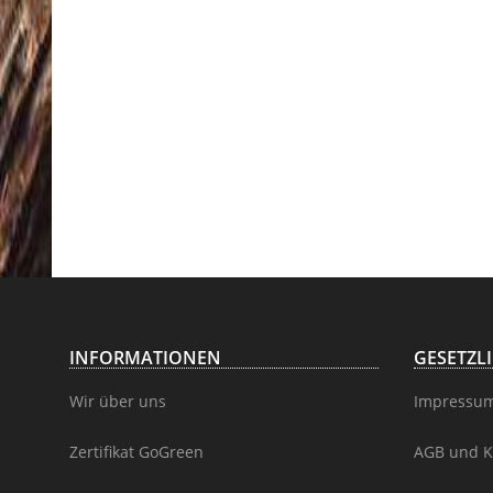
INFORMATIONEN
GESETZL
Wir über uns
Impressu
Zertifikat GoGreen
AGB und K