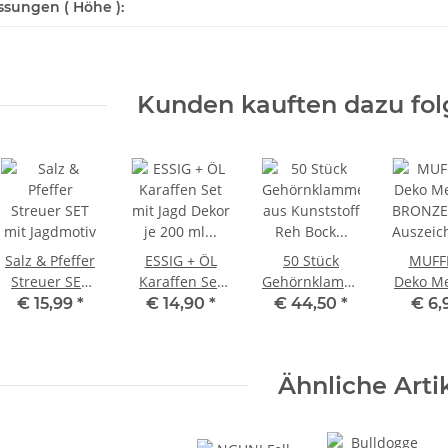
sungen ( Höhe ):
Kunden kauften dazu folg
Salz & Pfeffer
ESSIG + ÖL
50 Stück
MUFF
Streuer SET
Karaffen Set
Gehörnklammern
Deko Me
mit Jagdmotiv
mit Jagd Dekor
aus Kunststoff
BRONZE
€ 15,99
*
€ 14,90
*
€ 44,50
*
€ 6,
je 200 ml
Reh Bock
Auszei
Karaffe
Geweih
Prämi
Klammern
Ähnliche Arti
Zubehör Set
Pack