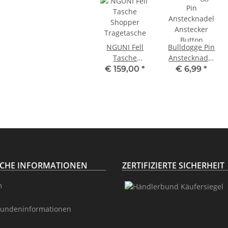
NGUNI Fell
Bulldogge Pin
Tasche
Anstecknadel
Shopper
Anstecker
€ 159,00
*
€ 6,99
*
Tragetasche
Button
ICHE INFORMATIONEN
ZERTIFIZIERTE SICHERHEIT
m
undeninformationen