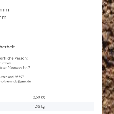
3 mm
 mm
herheit
ortliche Person:
Krumholz
ster-Pfauntsch-Str. 7
utschland, 95697
and-krumholz@gmx.de
2,50 kg
1,20
kg