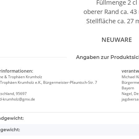
Füllmenge 2 cl
oberer Rand ca. 4
Stellfläche ca. 27
NEUWARE
Angaben zur Produktsic
rinformationen:
verantw
he & Trophäen Krumholz
Michael 
Trophäen Krumholz e.K., Bürgermeister-Pfauntsch-Str. 7
Bürgermei
Bayern
tschland, 95697
Nagel, De
nd-krumholz@gmx.de
jagdvers
teigenschaft
ndgewicht:
lgewicht: