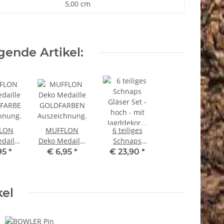
5,00 cm
ende Artikel:
LON
MUFFLON
6 teiliges
daille
Deko Medaille
Schnaps
FARBEN
GOLDFARBEN
Gläser Set -
95
*
€ 6,95
*
€ 23,90
*
chnung
Auszeichnung
hoch - mit
erung
Prämierung
Jagddekor
farbig mit
kel
Kunstseide 2
cl