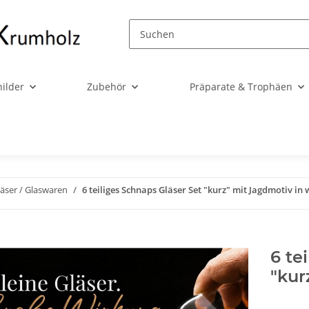
ilder
Zubehör
Präparate & Trophäen
läser / Glaswaren
6 teiliges Schnaps Gläser Set "kurz" mit Jagdmotiv in
6 te
"kur